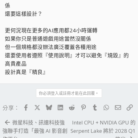
係
還要這樣設計？
更何況現在更多的AI應用都24小時運轉
如果你只是普通遊戲用途當然沒關係
但一個規格都沒辦法廣泛覆蓋各種用途
還要使用者遵照『使用說明』才可以避免『燒毀』的
高貴產品
設計真是『精良』
你必須登入或註冊才能在此回覆。
Facebook
X
Bluesky
LinkedIn
Reddit
Pinterest
Tumblr
WhatsApp
電子郵
連
分享：
微星科技、訊連科技強
Intel CPU + NVIDIA GPU 的
強聯手打造「最強 AI 影音創
Serpent Lake 將於 2028 Q1