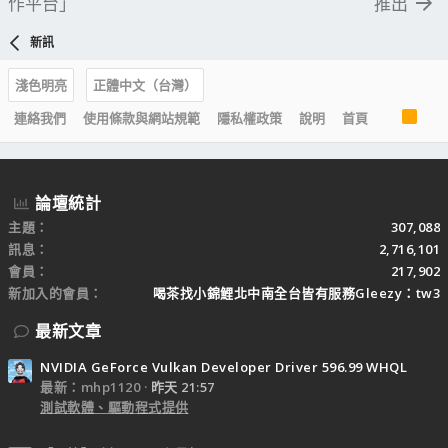
作平台」
推出
新訊
淺色明亮
正體中文（台灣）
R
連絡我們
使用條款與網站規範
隱私權政策
說明
首頁
S
S
論壇統計
主題
307,088
訊息
2,716,101
會員
217,902
新加入的會員
喝茶找小錦鯉北中南全台皆有服務Gleezy：tw3
最新文章
NVIDIA GeForce Vulkan Developer Driver 596.99 WHQL
最新：mhp1120
昨天 21:57
測試軟體、驅動程式提供