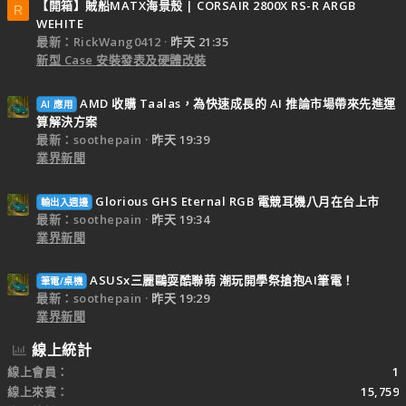
【開箱】賊船MATX海景殼 | CORSAIR 2800X RS-R ARGB
R
WEHITE
最新：RickWang0412
昨天 21:35
新型 Case 安裝發表及硬體改裝
AMD 收購 Taalas，為快速成長的 AI 推論市場帶來先進運
AI 應用
算解決方案
最新：soothepain
昨天 19:39
業界新聞
Glorious GHS Eternal RGB 電競耳機八月在台上市
輸出入週邊
最新：soothepain
昨天 19:34
業界新聞
ASUSx三麗鷗耍酷聯萌 潮玩開學祭搶抱AI筆電！
筆電/桌機
最新：soothepain
昨天 19:29
業界新聞
線上統計
線上會員
1
線上來賓
15,759