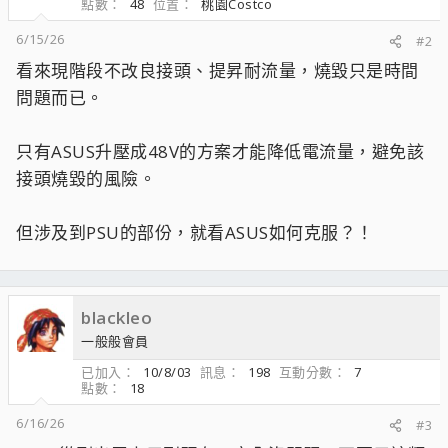
點數
48
位置
桃園Costco
6/15/26
#2
看來現階段不改良接頭、提昇耐流量，燒毀只是時間
問題而已。
只有ASUS升壓成48V的方案才能降低電流量，避免該
接頭燒毀的風險。
但涉及到PSU的部份，就看ASUS如何克服？！
blackleo
一般般會員
已加入
10/8/03
訊息
198
互動分數
7
點數
18
6/16/26
#3