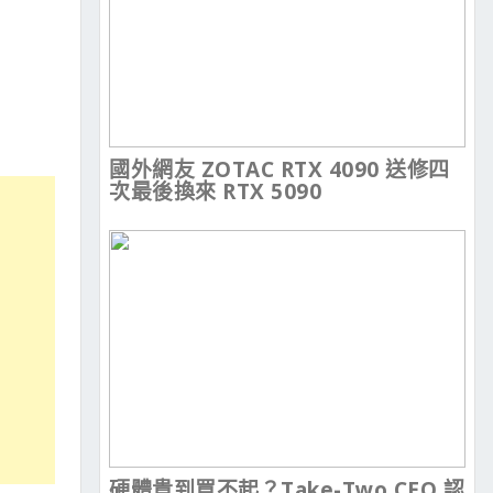
國外網友 ZOTAC RTX 4090 送修四
次最後換來 RTX 5090
硬體貴到買不起？Take-Two CEO 認