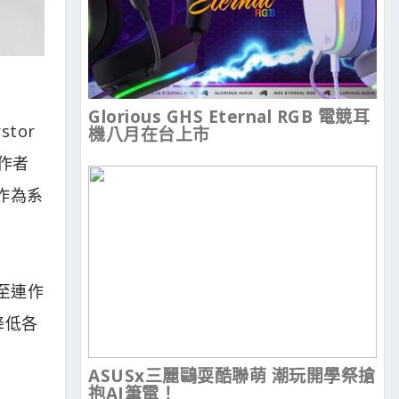
Glorious GHS Eternal RGB 電競耳
stor
機八月在台上市
工作者
，作為系
至連作
降低各
ASUSx三麗鷗耍酷聯萌 潮玩開學祭搶
抱AI筆電！