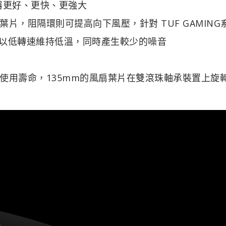
應器更好、更快、更強大
，阻隔環則可提高向下風壓，針對 TUF GAMING
能以低轉速維持低溫，同時產生較少的噪音
使用壽命，135mm的風扇葉片在雙滾珠軸承裝置上旋