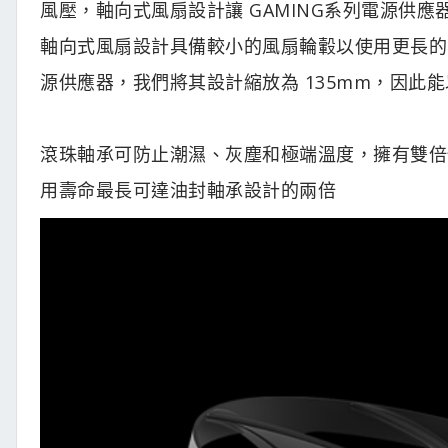
風壓，軸向式風扇設計讓 GAMING系列電源供
軸向式風扇設計具備較小的風扇輪轂以使用更長的葉片
源供應器，我們將其設計縮放為 135mm，因此
滾珠軸承可防止潮濕、灰塵和極端溫度，擁有雙倍
用壽命最長可達油封軸承設計的兩倍