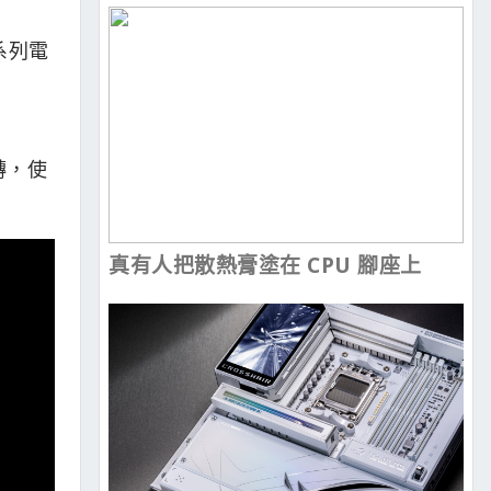
系列電
轉，使
真有人把散熱膏塗在 CPU 腳座上