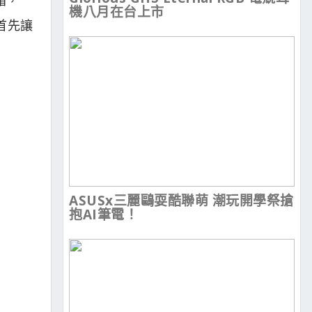
機八月在台上市
，首先讓
ASUSx三麗鷗耍酷聯萌 潮玩開學祭搶
抱AI筆電！