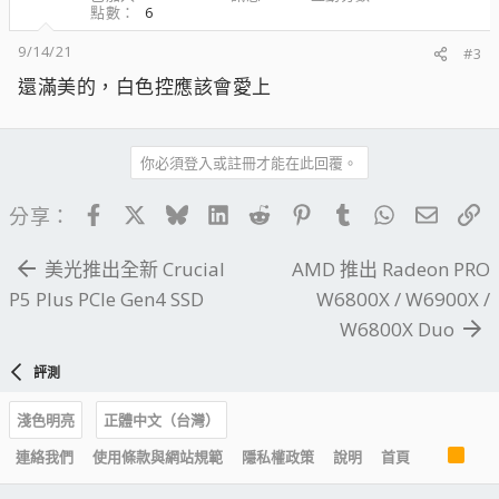
點數
6
s
：
9/14/21
#3
還滿美的，白色控應該會愛上
你必須登入或註冊才能在此回覆。
Facebook
X
Bluesky
LinkedIn
Reddit
Pinterest
Tumblr
WhatsApp
電子郵
連
分享：
美光推出全新 Crucial
AMD 推出 Radeon PRO
P5 Plus PCIe Gen4 SSD
W6800X / W6900X /
W6800X Duo
評測
淺色明亮
正體中文（台灣）
R
連絡我們
使用條款與網站規範
隱私權政策
說明
首頁
S
S