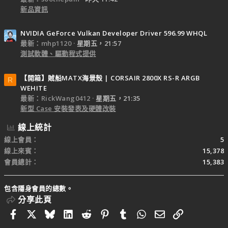
新品資訊
NVIDIA GeForce Vulkan Developer Driver 596.99 WHQL
最新：mhp1120
星期五，21:57
測試軟體、驅動程式提供
【開箱】賊船MATX海景殼 | CORSAIR 2800X RS-R ARGB
R
WEHITE
最新：RickWang0412
星期五，21:35
新型 Case 安裝發表及硬體改裝
線上統計
線上會員
5
線上來賓
15,378
會員總計
15,383
包含隱身會員的總數。
分享此頁
Facebook
X
Bluesky
LinkedIn
Reddit
Pinterest
Tumblr
WhatsApp
電子郵件
連結