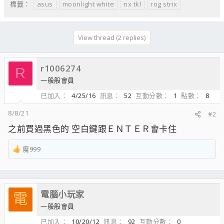
asus
moonlight white
nx tkl
rog strix
標籤：
View thread (2 replies)
r1006274
R
一般般會員
已加入
4/25/16
訊息
52
互動分數
1
點數
8
8/8/21
#2
之前買過黑色的 空白鍵跟ＥＮＴＥＲ會卡住
魔999
R
e
a
c
電腦小玩家
t
電
i
一般般會員
o
已加入
10/20/12
訊息
92
互動分數
0
n