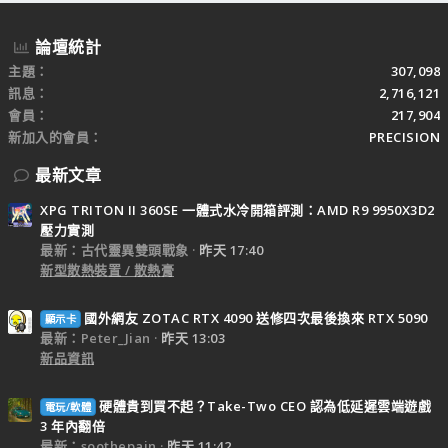
論壇統計
主題
307,098
訊息
2,716,121
會員
217,904
新加入的會員
PRECISION
最新文章
XPG TRITON II 360SE 一體式水冷開箱評測：AMD R9 9950X3D2
壓力實測
最新：古代靈異雙頭戰象
昨天 17:40
新型散熱裝置 / 散熱膏
國外網友 ZOTAC RTX 4090 送修四次最後換來 RTX 5090
顯示卡
最新：Peter_Jian
昨天 13:03
新品資訊
硬體貴到買不起？Take-Two CEO 認為低延遲雲端遊戲
電玩/軟體
3 年內翻倍
最新：soothepain
昨天 11:42