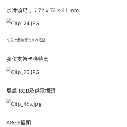
水冷頭尺寸：72 x 72 x 61 mm
⇧預上散熱膏的水冷底座
腳位支架卡榫特寫
風扇 RGB及供電插頭
ARGB插頭