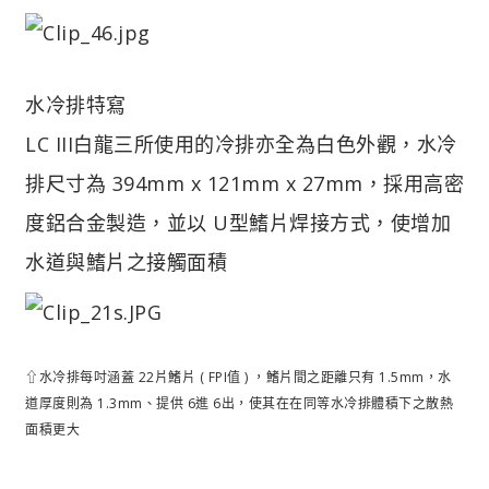
水冷排特寫
LC III白龍三所使用的冷排亦全為白色外觀，水冷
排尺寸為 394mm x 121mm x 27mm，採用高密
度鋁合金製造，並以 U型鰭片焊接方式，使增加
水道與鰭片之接觸面積
⇧水冷排每吋涵蓋 22片鰭片 ( FPI值 ) ，鰭片間之距離只有 1.5mm，水
道厚度則為 1.3mm、提供 6進 6出，使其在在同等水冷排體積下之散熱
面積更大