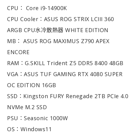
CPU： Core i9-14900K
CPU Cooler：ASUS ROG STRIX LCIII 360
ARGB CPU水冷散熱器 WHITE EDITION
MB： ASUS ROG MAXIMUS Z790 APEX
ENCORE
RAM：G.SKILL Trident Z5 DDR5 8400 48GB
VGA：ASUS TUF GAMING RTX 4080 SUPER
OC EDITION 16GB
SSD：Kingston FURY Renegade 2TB PCIe 4.0
NVMe M.2 SSD
PSU：Seasonic 1000W
OS：Windows11