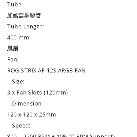
Tube:
加護套橡膠管
Tube Length:
400 mm
風扇
Fan:
ROG STRIX AF-12S ARGB FAN
– Size:
3 x Fan Slots (120mm)
– Dimension:
120 x 120 x 25mm
– Speed:
800 – 2200 RPM ± 10% (0 RPM Support)