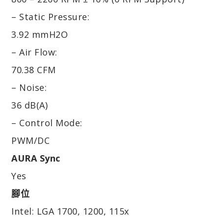
– Static Pressure:
3.92 mmH2O
– Air Flow:
70.38 CFM
– Noise:
36 dB(A)
– Control Mode:
PWM/DC
AURA Sync
Yes
腳位
Intel: LGA 1700, 1200, 115x