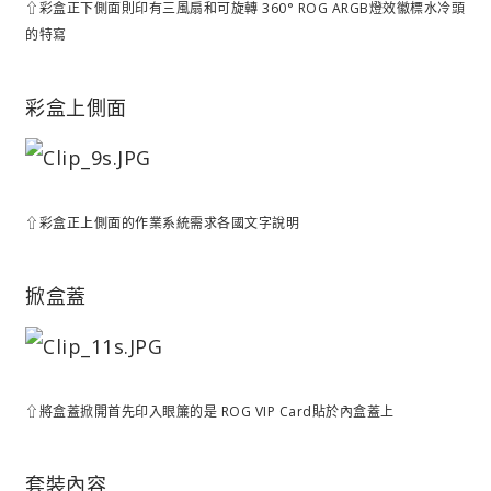
⇧彩盒正下側面則印有三風扇和可旋轉 360° ROG ARGB燈效徽標水冷頭
的特寫
彩盒上側面
⇧彩盒正上側面的作業系統需求各國文字說明
掀盒蓋
⇧將盒蓋掀開首先印入眼簾的是 ROG VIP Card貼於內盒蓋上
套裝內容