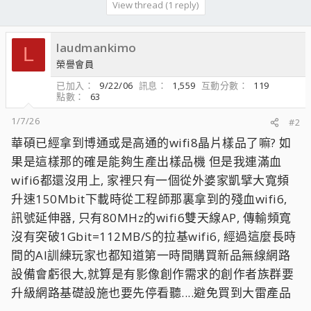
View thread (1 reply)
laudmankimo
L
榮譽會員
已加入
9/22/06
訊息
1,559
互動分數
119
點數
63
1/7/26
#2
華碩已經拿到博通或是高通的wifi8晶片樣品了嘛? 如
果是這樣那的確是能夠生產出樣品機 但是我連滿血
wifi6都還沒用上, 家裡只有一個從外婆家凱擘大寬頻
升速150Mbit下載時從工程師那裏拿到的殘血wifi6,
訊號延伸器, 只有80MHz的wifi6雙天線AP, 傳輸頻寬
沒有突破1Gbit=112MB/S的拉基wifi6, 經過這麼長時
間的AI訓練玩家也都知道第一時間購買新品無線網路
設備會虧很大,就算是有影像創作需求的創作者族群要
升級網路基礎設施也要先停看聽....避免買到大雷產品