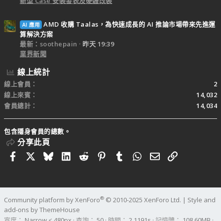
新型 Case 安裝發表及硬體改裝
AMD 收購 Taalas，為快速成長的 AI 推論市場帶來先進運
AI 應用
算解決方案
最新：soothepain
昨天 19:39
業界新聞
線上統計
線上會員
2
線上來賓
14,032
會員總計
14,034
包含隱身會員的總數。
分享此頁
Facebook
X
Bluesky
LinkedIn
Reddit
Pinterest
Tumblr
WhatsApp
電子郵件
連結
®
Community platform by XenForo
© 2010-2025 XenForo Ltd.
|
Style and
add-ons by ThemeHouse
寬度
查詢
50
時間
2.1191s
記憶體
108.60MB