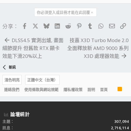
你必須登入或註冊才能在此回覆。
Facebook
X
Bluesky
LinkedIn
Reddit
Pinterest
Tumblr
WhatsApp
電子郵
連
分享：
DLSS4.5 實測出爐, 畫面
技嘉 X3D Turbo Mode 2.0
細節提升 但舊款 RTX 顯卡
全面釋放新 AMD 9000 系列
效能下滑20%以上
X3D 處理器效能
新訊
淺色明亮
正體中文（台灣）
R
連絡我們
使用條款與網站規範
隱私權政策
說明
首頁
S
S
論壇統計
主題
307,094
訊息
2,716,114