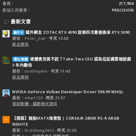
會員
217,904
新加入的會員
PRECISION
最新文章
國外網友 ZOTAC RTX 4090 送修四次最後換來 RTX 5090
顯示卡
最新：Peter_Jian
今天 13:03
新品資訊
硬體貴到買不起？Take-Two CEO 認為低延遲雲端遊戲
電玩/軟體
3 年內翻倍
最新：soothepain
今天 11:42
新品資訊
NVIDIA GeForce Vulkan Developer Driver 596.99 WHQL
最新：mhp1120
昨天 21:57
測試軟體、驅動程式提供
【開箱】賊船MATX海景殼 | CORSAIR 2800X RS-R ARGB
R
WEHITE
最新：RickWang0412
昨天 21:35