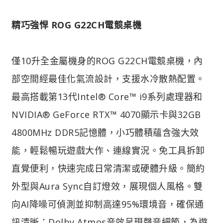
精巧強悍 ROG G22CH電競桌機
僅10升全金屬機身的ROG G22CH電競桌機，內
部空間經最佳化氣流設計，支援水冷散熱配置。
最高搭載第13代Intel® Core™ i9系列處理器和
NVIDIA® GeForce RTX™ 4070顯示卡與32GB
4800MHz DDR5記憶體，小巧體積蘊含強大效
能，輕鬆暢玩遊戲大作、連線實況。免工具拆卸
直覺便利，快速完成日常清潔或硬體升級。簡約
外型與Aura Sync自訂燈效，展現個人風格。雙
向AI降噪可偵測並抑制高達95%環境音，確保通
訊清晰；Dolby Atmos音效呈現聲音細節，為遊