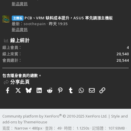
新品資訊
PCB、VRM 缺料成本提升，ASUS 率先調漲主機板
主機板
最新：soothepain
昨天 19:35
新品資訊
線上統計
線上會員
4
線上來賓
20,540
會員總計
20,544
包含隱身會員的總數。
分享此頁
Facebook
X
Bluesky
LinkedIn
Reddit
Pinterest
Tumblr
WhatsApp
電子郵件
連結
®
Community platform by XenForo
© 2010-2025 XenForo Ltd.
|
Style and
add-ons by ThemeHouse
寬度
查詢
49
時間
1.1250s
記憶體
107.93MB