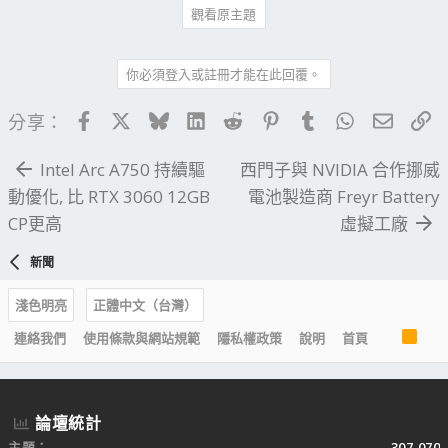
觀看原主題
你必須登入或註冊才能在此回覆。
Facebook
X
Bluesky
LinkedIn
Reddit
Pinterest
Tumblr
WhatsApp
電子郵
連
分享：
Intel Arc A750 持續驅
西門子與 NVIDIA 合作挪威
動優化, 比 RTX 3060 12GB
電池製造商 Freyr Battery
CP更高
虛擬工廠
新聞
淺色明亮
正體中文（台灣）
R
連絡我們
使用條款與網站規範
隱私權政策
說明
首頁
S
S
論壇統計
主題
307,070