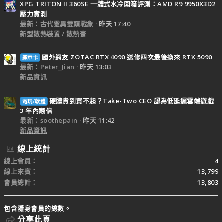
XPG TRITON II 360SE 一體式水冷開箱評測：AMD R9 9950X3D2
壓力實測
最新：古代靈異雙頭戰象
昨天 17:40
新型散熱裝置 / 散熱膏
國外網友 ZOTAC RTX 4090 送修四次最後換來 RTX 5090
顯示卡
最新：Peter_Jian
昨天 13:03
新品資訊
硬體貴到買不起？Take-Two CEO 認為低延遲雲端遊戲
電玩/軟體
3 年內翻倍
最新：soothepain
昨天 11:42
新品資訊
線上統計
線上會員
4
線上來賓
13,799
會員總計
13,803
包含隱身會員的總數。
分享此頁