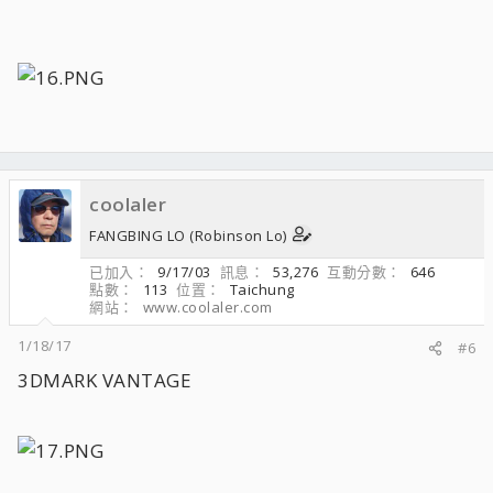
coolaler
FANGBING LO (Robinson Lo)
已加入
9/17/03
訊息
53,276
互動分數
646
點數
113
位置
Taichung
網站
www.coolaler.com
1/18/17
#6
3DMARK VANTAGE