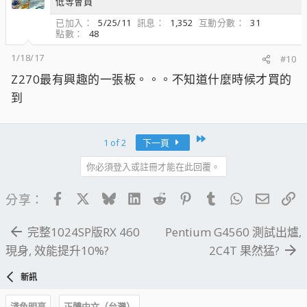
低等會員
已加入
5/25/11
訊息
1,352
互動分數
31
點數
48
1/18/17
#10
Z270最有興趣的一張板。。。不知道什麼時候才買的
到
Last
1 of 2
下一頁
你必須登入或註冊才能在此回覆。
Facebook
X
Bluesky
LinkedIn
Reddit
Pinterest
Tumblr
WhatsApp
電子郵
連
分享：
完整1024SP版RX 460
Pentium G4560 測試出爐,
現身, 效能提升10%?
2C4T 果然猛?
新訊
淺色明亮
正體中文（台灣）