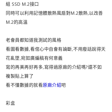
組 SSD M.2接口
同時可以利用記憶體散熱風扇對M.2散熱,以改善
M.2的高溫
老會員都知道我測試的風格
看圖看數據,看倌心中自會有論斷,不用廢話說得天
花亂墜,宛如廣編稿有何意義
寫的再美再好再多,寫得過原廠的介紹嗎?還不如
複製貼上算了
看不懂數據的就看
原廠介紹
吧
彩盒