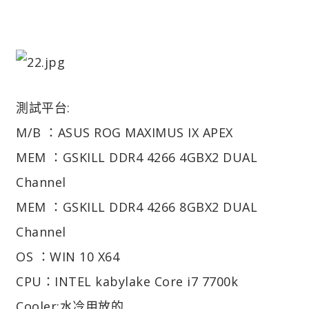
測試平台:
M/B ：ASUS ROG MAXIMUS IX APEX
MEM ：GSKILL DDR4 4266 4GBX2 DUAL
Channel
MEM ：GSKILL DDR4 4266 8GBX2 DUAL
Channel
OS ：WIN 10 X64
CPU：INTEL kabylake Core i7 7700k
Cooler:水冷用放的