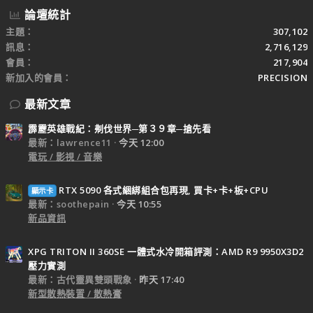
論壇統計
主題
307,102
訊息
2,716,129
會員
217,904
新加入的會員
PRECISION
最新文章
霹靂英雄戰紀：刜伐世界─第３９章─搶先看
最新：lawrence11
今天 12:00
電玩 / 影視 / 音樂
RTX 5090 各式綑綁組合包再現, 買卡+卡+板+CPU
顯示卡
最新：soothepain
今天 10:55
新品資訊
XPG TRITON II 360SE 一體式水冷開箱評測：AMD R9 9950X3D2
壓力實測
最新：古代靈異雙頭戰象
昨天 17:40
新型散熱裝置 / 散熱膏