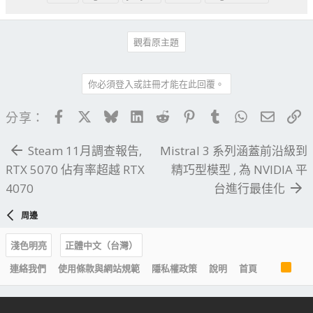
觀看原主題
你必須登入或註冊才能在此回覆。
Facebook
X
Bluesky
LinkedIn
Reddit
Pinterest
Tumblr
WhatsApp
電子郵
連
分享：
Steam 11月調查報告,
Mistral 3 系列涵蓋前沿級到
RTX 5070 佔有率超越 RTX
精巧型模型 , 為 NVIDIA 平
4070
台進行最佳化
周邊
淺色明亮
正體中文（台灣）
R
連絡我們
使用條款與網站規範
隱私權政策
說明
首頁
S
S