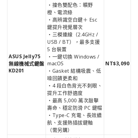
・撞色雙配色：曠野
橙、電流綠
・高辨識空白鍵＋ Esc
鍵提升視覺層次
・三模連線（2.4GHz /
USB / BT），最多支援
5 台裝置
ASUS Jelly75
・一鍵切換 Windows /
macOS
NT$3,090
無線機械式鍵盤
KD201
・Gasket 結構吸震、低
噪回饋更柔和
・4 段白色背光不刺眼、
提升工作舒適度
・最高 5,000 萬次敲擊
壽命、穩定防滑 PC 鍵帽
・Type-C 充電、長效續
航、支援熱插拔鍵軸
（需另購）