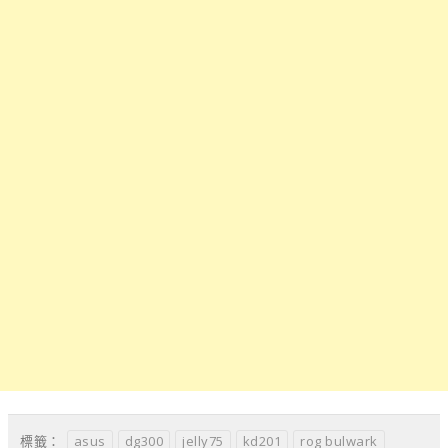
asus
dg300
jelly75
kd201
rog bulwark
標籤：