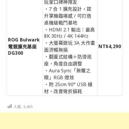
玩家口碑神隊友
・7 合 1 擴充設計，提
升掌機臨場感 / 可打造
桌機級戰鬥基地
・HDMI 2.1 輸出：最高
8K 30Hz / 4K 144Hz
ROG Bulwark
・大螢幕遊玩 3A 大作畫
NT$4,290
電競擴充基座
面流暢無損
DG300
・翻蓋式結構＋防滑底
座，角度自由調整
・Aura Sync「無懼之
眼」RGB 燈效
・附 25cm 90° USB 線
材，改善彎折損耗
人氣:
3,465