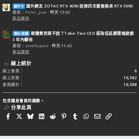
國外網友 ZOTAC RTX 4090 送修四次最後換來 RTX 5090
顯示卡
最新：Peter_Jian
昨天 13:03
新品資訊
硬體貴到買不起？Take-Two CEO 認為低延遲雲端遊戲
電玩/軟體
3 年內翻倍
最新：soothepain
昨天 11:42
新品資訊
線上統計
線上會員
6
線上來賓
16,582
會員總計
16,588
包含隱身會員的總數。
分享此頁
Facebook
X
Bluesky
LinkedIn
Reddit
Pinterest
Tumblr
WhatsApp
電子郵件
連結