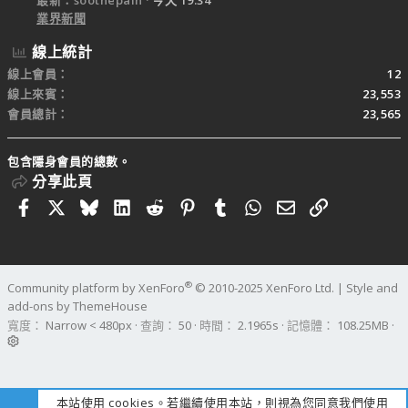
業界新聞
線上統計
線上會員
12
線上來賓
23,553
會員總計
23,565
包含隱身會員的總數。
分享此頁
Facebook
X
Bluesky
LinkedIn
Reddit
Pinterest
Tumblr
WhatsApp
電子郵件
連結
®
Community platform by XenForo
© 2010-2025 XenForo Ltd.
|
Style and
add-ons by ThemeHouse
寬度
查詢
50
時間
2.1965s
記憶體
108.25MB
本站使用 cookies。若繼續使用本站，則視為您同意我們使用