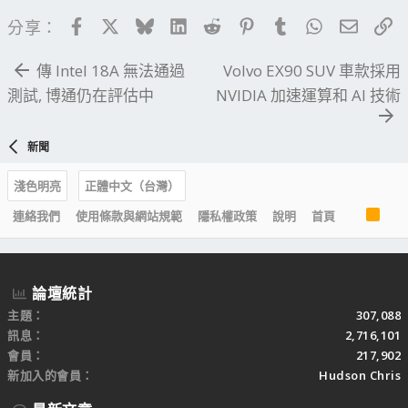
Facebook
X
Bluesky
LinkedIn
Reddit
Pinterest
Tumblr
WhatsApp
電子郵
連
分享：
傳 Intel 18A 無法通過
Volvo EX90 SUV 車款採用
測試, 博通仍在評估中
NVIDIA 加速運算和 AI 技術
新聞
淺色明亮
正體中文（台灣）
R
連絡我們
使用條款與網站規範
隱私權政策
說明
首頁
S
S
論壇統計
主題
307,088
訊息
2,716,101
會員
217,902
新加入的會員
Hudson Chris