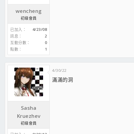
wencheng
初級會員
已加入
4/23/08
訊息
2
互動分數
0
點數
1
4/30/22
滿滿的洞
Sasha
Kruezhev
初級會員