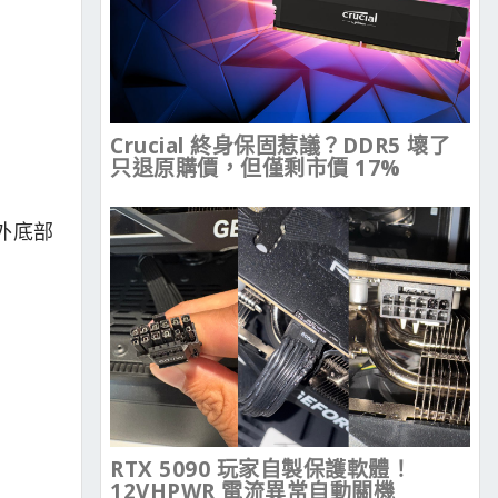
Crucial 終身保固惹議？DDR5 壞了
只退原購價，但僅剩市價 17%
另外底部
RTX 5090 玩家自製保護軟體！
12VHPWR 電流異常自動關機