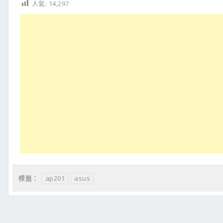
人氣:
14,297
ap201
asus
標籤：