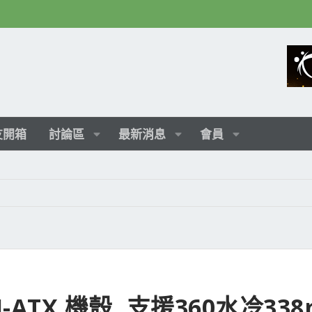
友開箱
討論區
最新消息
會員
M-ATX 機殼, 支援360水冷33