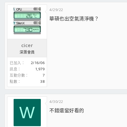
4/29/22
華碩也出空氣清淨機？
cicer
深潛會員
已加入
2/16/06
訊息
1,979
互動分數
7
點數
38
4/30/22
W
不錯還蠻好看的