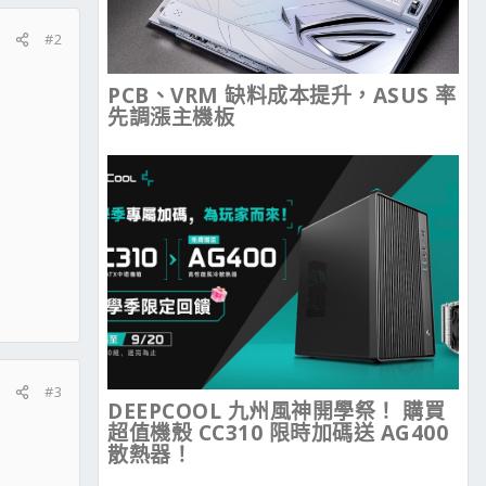
#2
PCB、VRM 缺料成本提升，ASUS 率
先調漲主機板
#3
DEEPCOOL 九州風神開學祭！ 購買
超值機殼 CC310 限時加碼送 AG400
散熱器！