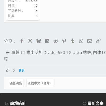
已加入
8/29/12
訊息
49
互動分數
6
點數
8
Facebook
X
Bluesky
LinkedIn
Reddit
Pinterest
Tumblr
WhatsApp
電子郵
連
分享：
曜越 TT 推出艾坦 Divider 550 TG Ultra 機殼, 內建 L
幕
新訊
淺色明亮
正體中文（台灣）
論壇統計
最新文章