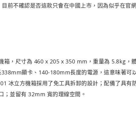
冰立方，目前不確認是否這款只會在中國上市，因為似乎在官
箱，尺寸為 460 x 205 x 350 mm，重量為 5.8kg，
338mm顯卡、140-180mm長度的電源，這意味著可
201 冰立方機箱採用了免工具拆卸的設計；配備了具有
C 接口；並留有 32mm 寬的理線空間。