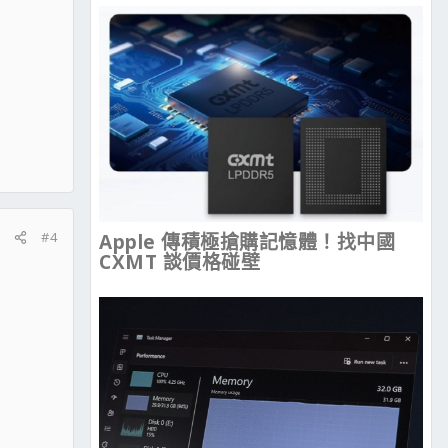
#4
Apple 傳積極搶購記憶體！找中國
CXMT 談價格碰壁