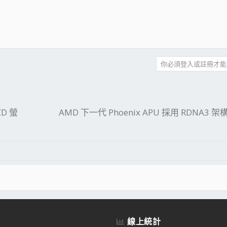
你必須登入或註冊才能
件
結
CD 螢
AMD 下一代 Phoenix APU 採用 RDNA3 架構
線上統計