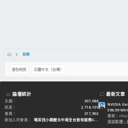
新聞
淺色明亮
正體中文（台灣）
論壇統計
最新文章
主題
307,088
NVIDIA Ge
訊息
2,716,101
596.99 WH
會員
217,902
最新：mhp1
新加入的會員
喝茶找小錦鯉北中南全台皆有服務Gleezy：tw3
測試軟體、