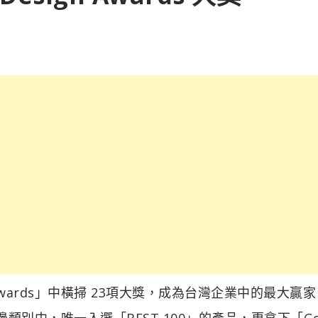
n Awards」中橫掃 23項大獎，成為台灣企業中的最大贏
電腦及周邊類別中，唯一入選「BEST 100」的產品，更拿下「G