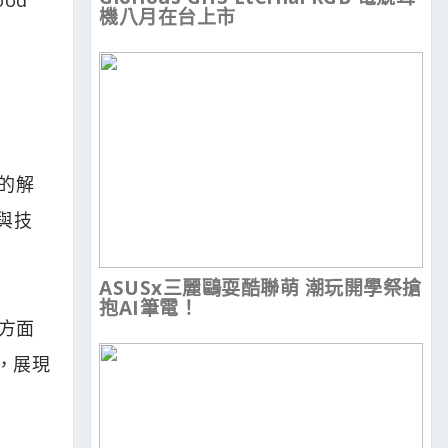
機八月在台上市
心的解
與技
ASUSx三麗鷗耍酷聯萌 潮玩開學祭搶
抱AI筆電！
方面
獎，展現