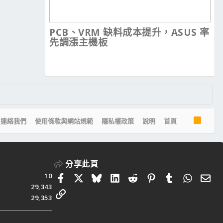
PCB、VRM 缺料成本提升，ASUS 率
先調漲主機板
R
連絡我們
使用條款與網站規範
隱私權政策
說明
首頁
S
S
分享此頁
10
Facebook
X
Bluesky
LinkedIn
Reddit
Pinterest
Tumblr
Whats
電
29,343
連結
29,353