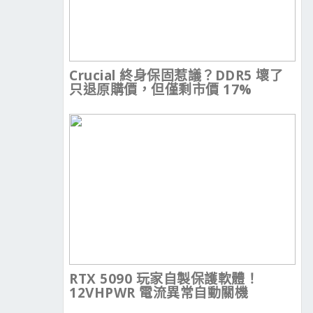
Crucial 終身保固惹議？DDR5 壞了
只退原購價，但僅剩市價 17%
RTX 5090 玩家自製保護軟體！
12VHPWR 電流異常自動關機