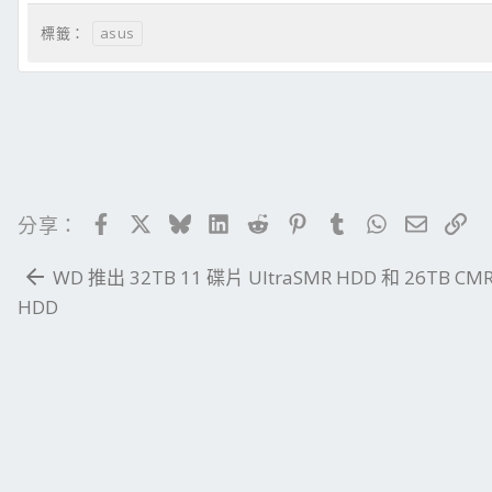
asus
標籤：
Facebook
X
Bluesky
LinkedIn
Reddit
Pinterest
Tumblr
WhatsApp
電子郵
連
分享：
WD 推出 32TB 11 碟片 UltraSMR HDD 和 26TB CM
HDD