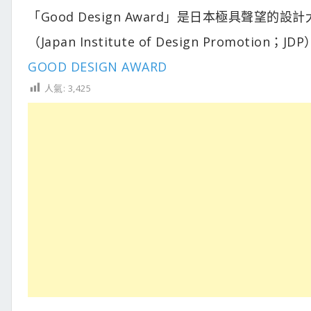
「Good Design Award」是日本極具聲
（Japan Institute of Design Pro
GOOD DESIGN AWARD
人氣:
3,425