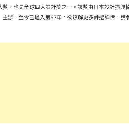
望的設計大獎，也是全球四大設計獎之一。該獎由日本設計振興
motion；JDP）主辦，至今已邁入第67年。欲瞭解更多評選詳情，