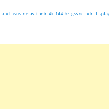
nd-asus-delay-their-4k-144-hz-gsync-hdr-display