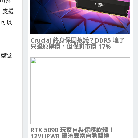
，支援
，可以
Crucial 終身保固惹議？DDR5 壞了
只退原購價，但僅剩市價 17%
體型號
RTX 5090 玩家自製保護軟體！
12VHPWR 電流異常自動關機