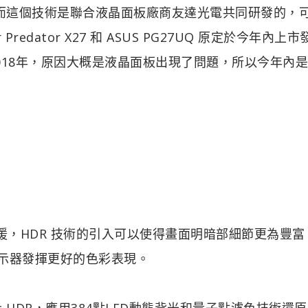
R 技術，而這個技術是聯合液晶面板廠商友達光電共同研發的，
dator X27 和 ASUS PG27UQ 原定於今年內上
018年，原因大概是液晶面板出現了問題，所以今年內
 的支援，HDR 技術的引入可以使得畫面明暗部細節更為豐
的顯示器發揮更好的色彩表現。
nc HDR，應用384點LED動態背光和量子點濾色技術還