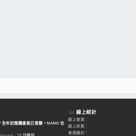
線上統計
線上會員
27 全年記憶體產能已售罄，NAND 也
線上來賓
會員總計
epain
23 分鐘前