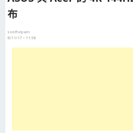
布
soothepain
8/11/17，11:58