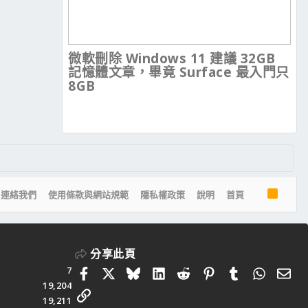
微軟刪除 Windows 11 建議 32GB
記憶體文章，畢竟 Surface 最入門只
8GB
R
連絡我們
使用條款與網站規範
隱私權政策
說明
首頁
S
S
分享此頁
7
Facebook
X
Bluesky
LinkedIn
Reddit
Pinterest
Tumblr
Whats
電
19,204
連結
19,211