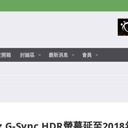
友開箱
討論區
最新消息
會員
4Hz G-Sync HDR螢幕延至201