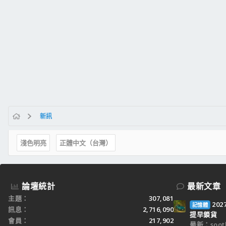
新訊
淺色明亮
正體中文（台灣）
論壇統計
最新文章
主題
307,081
20
記憶體
訊息
2,716,090
提早鎖貨
會員
217,902
最新：sooth