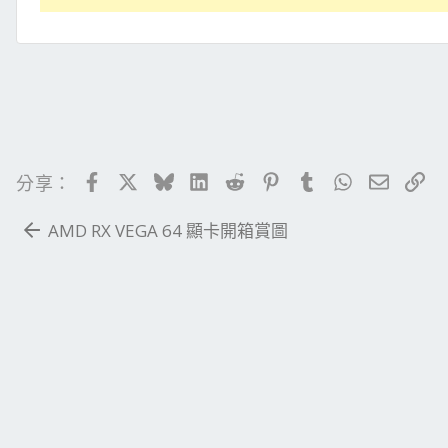
Facebook
X
Bluesky
LinkedIn
Reddit
Pinterest
Tumblr
WhatsApp
電子郵
連
分享：
AMD RX VEGA 64 顯卡開箱賞圖