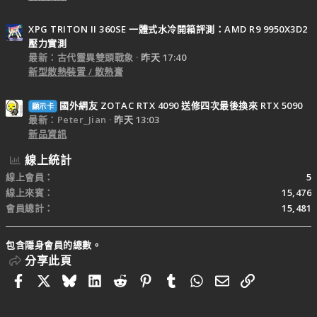
XPG TRITON II 360SE 一體式水冷開箱評測：AMD R9 9950X3D2
壓力實測
最新：古代靈異雙頭戰象
昨天 17:40
新型散熱裝置 / 散熱膏
國外網友 ZOTAC RTX 4090 送修四次最後換來 RTX 5090
顯示卡
最新：Peter_Jian
昨天 13:03
新品資訊
線上統計
線上會員
5
線上來賓
15,476
會員總計
15,481
包含隱身會員的總數。
分享此頁
Facebook
X
Bluesky
LinkedIn
Reddit
Pinterest
Tumblr
WhatsApp
電子郵件
連結