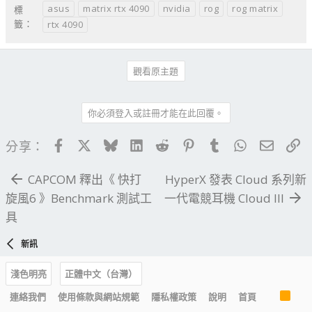
asus
matrix rtx 4090
nvidia
rog
rog matrix
標
籤：
rtx 4090
觀看原主題
你必須登入或註冊才能在此回覆。
Facebook
X
Bluesky
LinkedIn
Reddit
Pinterest
Tumblr
WhatsApp
電子郵
連
分享：
CAPCOM 釋出《 快打
HyperX 發表 Cloud 系列新
旋風6 》Benchmark 測試工
一代電競耳機 Cloud III
具
新訊
淺色明亮
正體中文（台灣）
R
連絡我們
使用條款與網站規範
隱私權政策
說明
首頁
S