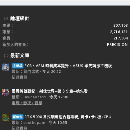
S
論壇統計
主題
307,103
訊息
2,716,131
會員
217,904
新加入的會員
PRECISION
最新文章
PCB、VRM 缺料成本提升，ASUS 率先調漲主機板
主機板
最新：龍門忠武
今天 20:22
新品資訊
霹靂英雄戰紀：刜伐世界─第３９章─搶先看
最新：lawrence11
今天 12:00
電玩 / 影視 / 音樂
RTX 5090 各式綑綁組合包再現, 買卡+卡+板+CPU
顯示卡
最新：soothepain
今天 10:55
新品資訊