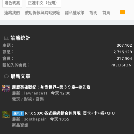
淺色明亮
正體中文（台灣）
R
連絡我們
使用條款與網站規範
隱私權政策
說明
首頁
S
S
論壇統計
主題
307,102
訊息
2,716,129
會員
217,904
新加入的會員
PRECISION
最新文章
霹靂英雄戰紀：刜伐世界─第３９章─搶先看
最新：lawrence11
今天 12:00
電玩 / 影視 / 音樂
RTX 5090 各式綑綁組合包再現, 買卡+卡+板+CPU
顯示卡
最新：soothepain
今天 10:55
新品資訊