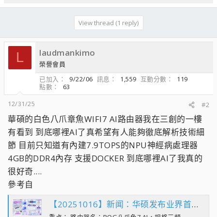
View thread (1 reply)
laudmankimo
L
榮譽會員
已加入
9/22/06
訊息
1,559
互動分數
119
點數
63
12/31/25
#2
華碩的白色八爪章魚WIFI7 AI路由器我在三創的一樓
有看到 到底哪裡AI了真希望有人能夠徹底解析技術細
節 目前只知道有內建7.9TOPS的NPU神經病處理器
4GB的DDR4內存 支援DOCKER 到底哪裡AI了我真的
很好奇....
參考自
【20251016】新闻：华硕发布业界首款AI路由器：ROG八爪鱼7 AI，内置NPU