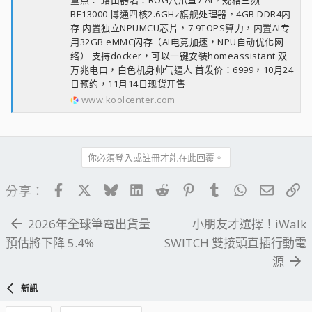
重点： 路由器名：ROG八爪鱼7 AI，规格三频
BE13000 博通四核2.6GHz旗舰处理器，4GB DDR4内
存 内置独立NPUMCU芯片，7.9TOPS算力，内置AI专
用32GB eMMC闪存（AI电竞加速，NPU自动优化网
络） 支持docker，可以一键安装homeassistant 双
万兆电口，白色机身帅气逼人 首发价：6999，10月24
日预约，11月14日现货开售
www.koolcenter.com
你必須登入或註冊才能在此回覆。
Facebook
X
Bluesky
LinkedIn
Reddit
Pinterest
Tumblr
WhatsApp
電子郵
連
分享：
2026年全球筆電出貨量
小朋友才選擇！iWalk
預估將下降 5.4%
SWITCH 雙接頭直插行動電
源
新訊