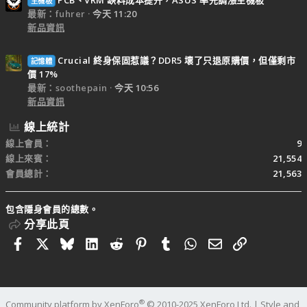
PCB、VRM 缺料成本提升，ASUS 率先調漲主機板
主機板
最新：fuhrer
今天 11:20
新品資訊
Crucial 終身保固惹議？DDR5 壞了只退原購價，但僅剩市
記憶體
價 17%
最新：soothepain
今天 10:56
新品資訊
線上統計
線上會員
9
線上來賓
21,554
會員總計
21,563
包含隱身會員的總數。
分享此頁
Facebook
X
Bluesky
LinkedIn
Reddit
Pinterest
Tumblr
WhatsApp
電子郵件
連結
®
Community platform by XenForo
© 2010-2025 XenForo Ltd.
|
Style and