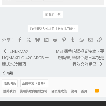
觀看原主題
你必須登入或註冊才能在此回覆。
Facebook
X
Bluesky
LinkedIn
Reddit
Pinterest
Tumblr
WhatsApp
電子郵
連
分享：
ENERMAX
MSI 攜手暗躍視覺特效、夢
LIQMAXFLO 420 ARGB 一
想動畫, 舉辦台灣日本視覺
體式水冷開箱
特效交流講座
新訊
淺色明亮
正體中文（台灣）
R
連絡我們
使用條款與網站規範
隱私權政策
說明
首頁
S
S