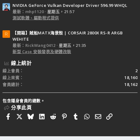
NVIDIA GeForce Vulkan Developer Driver 596.99 WHQL
最新：mhp1120
星期五，21:57
測試軟體、驅動程式提供
【開箱】賊船MATX海景殼 | CORSAIR 2800X RS-R ARGB
R
WEHITE
最新：RickWang0412
星期五，21:35
新型 Case 安裝發表及硬體改裝
線上統計
線上會員
2
線上來賓
18,160
會員總計
18,162
包含隱身會員的總數。
分享此頁
Facebook
X
Bluesky
LinkedIn
Reddit
Pinterest
Tumblr
WhatsApp
電子郵件
連結