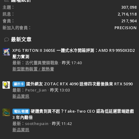
主題
307,098
訊息
2,716,118
會員
217,904
新加入的會員
PRECISION
最新文章
XPG TRITON II 360SE 一體式水冷開箱評測：AMD R9 9950X3D2
壓力實測
最新：古代靈異雙頭戰象
昨天 17:40
新型散熱裝置 / 散熱膏
國外網友 ZOTAC RTX 4090 送修四次最後換來 RTX 5090
顯示卡
最新：Peter_Jian
昨天 13:03
新品資訊
硬體貴到買不起？Take-Two CEO 認為低延遲雲端遊戲
電玩/軟體
3 年內翻倍
最新：soothepain
昨天 11:42
新品資訊