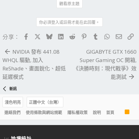
觀看原主題
你必須登入或註冊才能在此回覆。
Facebook
X
Bluesky
LinkedIn
Reddit
Pinterest
Tumblr
WhatsApp
電子郵
連
分享：
NVIDIA 發布 441.08
GIGABYTE GTX 1660
WHQL 驅動, 加入
Super Gaming OC 開箱,
ReShade、畫面銳化、超低
《決勝時刻：現代戰爭》效
延遲模式
能測試
新訊
淺色明亮
正體中文（台灣）
R
連絡我們
使用條款與網站規範
隱私權政策
說明
首頁
S
S
論壇統計