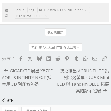
asus
rog
ROG Astral RTX 5090 Edition 20
標
籤：
RTX 5090 Edition 20
觀看原主題
你必須登入或註冊才能在此回覆。
Facebook
X
Bluesky
LinkedIn
Reddit
Pinterest
Tumblr
WhatsApp
電子郵
連
分享：
GIGABYTE 展出 X870E
技嘉推出 AORUS ELITE 系
AORUS INFINITY NEXT 採
列電競螢幕，以 5K Mini
金屬 3D 列印散熱器
LED 與 Tandem OLED 拓展
高階顯示體驗
新訊
淺色明亮
正體中文（台灣）