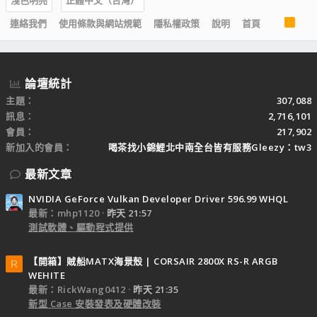
R
連絡我們
使用條款與網站規範
隱私權政策
說明
首頁
S
S
論壇統計
主題
307,088
訊息
2,716,101
會員
217,902
新加入的會員
喝茶找小錦鯉北中南全台皆有服務Gleezy：tw3
最新文章
NVIDIA GeForce Vulkan Developer Driver 596.99 WHQL
最新：mhp1120
昨天 21:57
測試軟體、驅動程式提供
【開箱】賊船MATX海景殼 | CORSAIR 2800X RS-R ARGB
R
WEHITE
最新：RickWang0412
昨天 21:35
新型 Case 安裝發表及硬體改裝