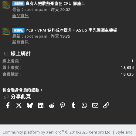
真有人把散熱膏塗在 CPU 腳座上
處理器
最新：soothepain
昨天 20:02
新品資訊
PCB、VRM 缺料成本提升，ASUS 率先調漲主機板
主機板
最新：soothepain
昨天 19:35
新品資訊
線上統計
線上會員
1
線上來賓
18,634
會員總計
18,635
包含隱身會員的總數。
分享此頁
Facebook
X
Bluesky
LinkedIn
Reddit
Pinterest
Tumblr
WhatsApp
電子郵件
連結
®
Community platform by XenForo
© 2010-2025 XenForo Ltd.
|
Style and