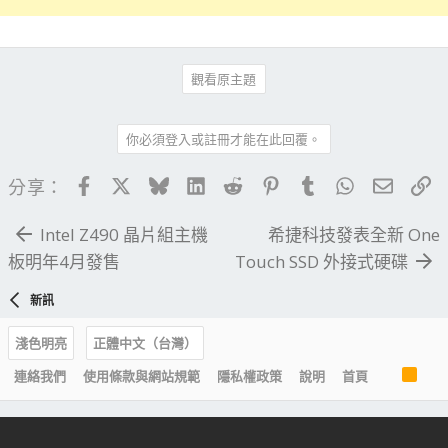
觀看原主題
你必須登入或註冊才能在此回覆。
Facebook
X
Bluesky
LinkedIn
Reddit
Pinterest
Tumblr
WhatsApp
電子郵
連
分享：
Intel Z490 晶片組主機
希捷科技發表全新 One
板明年4月發售
Touch SSD 外接式硬碟
新訊
淺色明亮
正體中文（台灣）
R
連絡我們
使用條款與網站規範
隱私權政策
說明
首頁
S
S