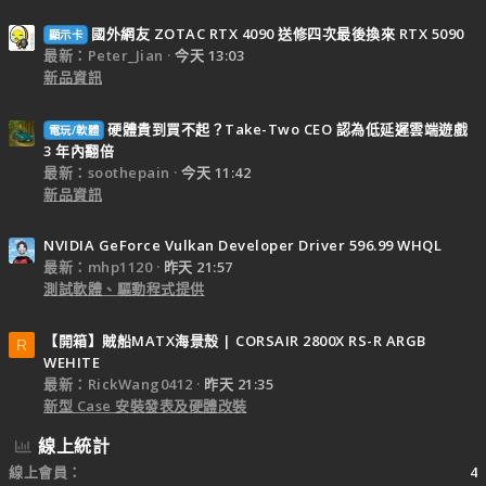
國外網友 ZOTAC RTX 4090 送修四次最後換來 RTX 5090
顯示卡
最新：Peter_Jian
今天 13:03
新品資訊
硬體貴到買不起？Take-Two CEO 認為低延遲雲端遊戲
電玩/軟體
3 年內翻倍
最新：soothepain
今天 11:42
新品資訊
NVIDIA GeForce Vulkan Developer Driver 596.99 WHQL
最新：mhp1120
昨天 21:57
測試軟體、驅動程式提供
【開箱】賊船MATX海景殼 | CORSAIR 2800X RS-R ARGB
R
WEHITE
最新：RickWang0412
昨天 21:35
新型 Case 安裝發表及硬體改裝
線上統計
線上會員
4