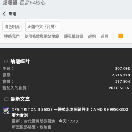
處理器, 最高64核心
新訊
淺色明亮
正體中文（台灣）
R
連絡我們
使用條款與網站規範
隱私權政策
說明
首頁
S
S
論壇統計
主題
307,098
訊息
2,716,118
會員
217,904
新加入的會員
PRECISION
最新文章
XPG TRITON II 360SE 一體式水冷開箱評測：AMD R9 9950X3D2
壓力實測
最新：古代靈異雙頭戰象
今天 17:40
新型散熱裝置 / 散熱膏