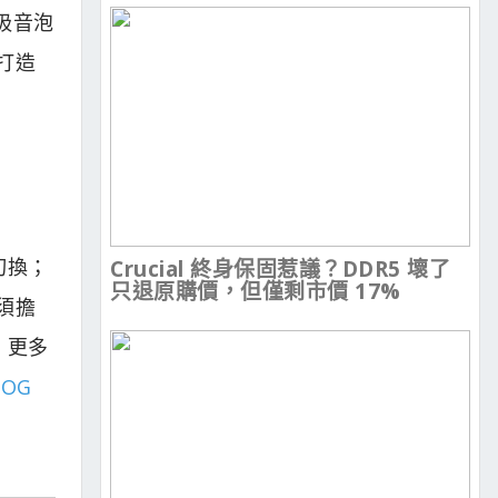
吸音泡
打造
切換；
Crucial 終身保固惹議？DDR5 壞了
只退原購價，但僅剩市價 17%
須擔
)。更多
ROG