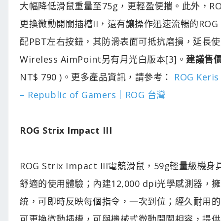
大幅降低滑鼠重量至75g，更輕盈便攜。此外，ROG Ker
更換微動開關插槽II，還有讓操作迅速流暢的ROG Pa
配PBT左右按鈕，其防滑表面可抵抗磨損，延長使用
Wireless AimPoint另有月光白版本[3]。
建議售價：
NT$ 790 )。更多產品資訊，請參考：
ROG Keri
– Republic of Gamers｜ROG 台灣
ROG Strix Impact III
ROG Strix Impact III電競滑鼠，59
舒適的使用體驗；內建12,000 dpi光學感測器，擁
統，可即時反映每個指令，一次到位；經久耐用的R
可更換微動插槽，可與機械式微動開關相容，提供