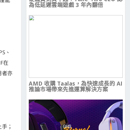
為低延遲雲端遊戲 3 年內翻倍
IPS、
RF在
用者亦
AMD 收購 Taalas，為快速成長的 AI
推論市場帶來先進運算解決方案
上手；