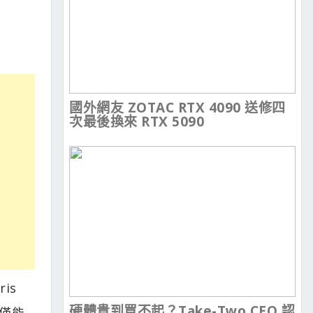
國外網友 ZOTAC RTX 4090 送修四
次最後換來 RTX 5090
is
硬體貴到買不起？Take-Two CEO 認
不僅能