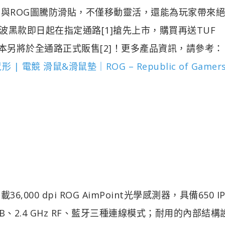
FE滑鼠腳與ROG圖騰防滑貼，不僅移動靈活，還能為玩家帶來
波黑款即日起在指定通路[1]搶先上市，購買再送TUF
月光白版本另將於全通路正式販售[2]！更多產品資訊，請參考
右手鼠形 | 電競 滑鼠&滑鼠墊｜ROG – Republic of Gamer
搭載36,000 dpi ROG AimPoint光學感測器，具備650 I
SB、2.4 GHz RF、藍牙三種連線模式；耐用的內部結構