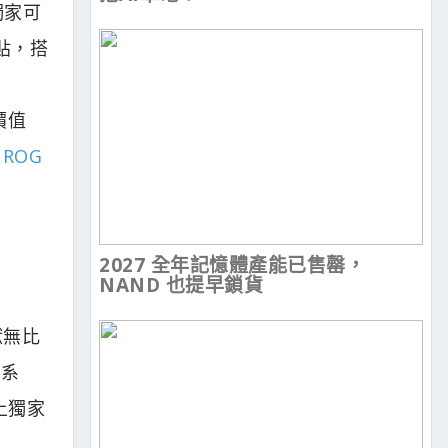
獨家可
滑貼，搭
價值
｜ROG
2027 全年記憶體產能已售罄，
NAND 也提早鎖貨
獻無比
力系
上獨家