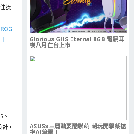
絕佳操
：
ROG
Glorious GHS Eternal RGB 電競耳
s｜
機八月在台上市
PS、
ASUSx三麗鷗耍酷聯萌 潮玩開學祭搶
設計，
抱AI筆電！