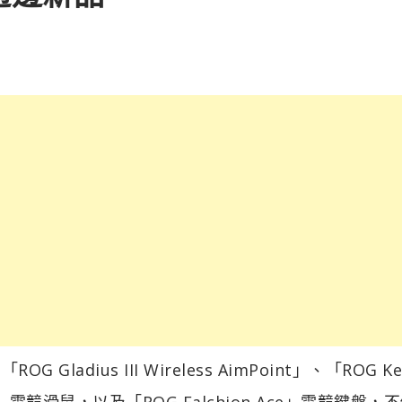
ius III Wireless AimPoint」、「ROG Ker
act III」電競滑鼠，以及「ROG Falchion Ace」電競鍵盤，