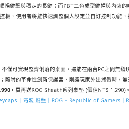
提供順暢鍵擊與穩定的長鍵；而PBT二色成型鍵帽與內裝的
控板，使用者將能快速調整個人設定並自訂控制功能，
C®連接埠，不僅可實現整齊俐落的桌面，還能在兩台PC之間無縫
；隨附的革命性創新保護套，則讓玩家外出攜帶時，無
990
，買再送ROG Sheath系列桌墊 (價值NT$ 1,290
 Keycaps | 電競 鍵盤｜ROG – Republic of Gamers｜