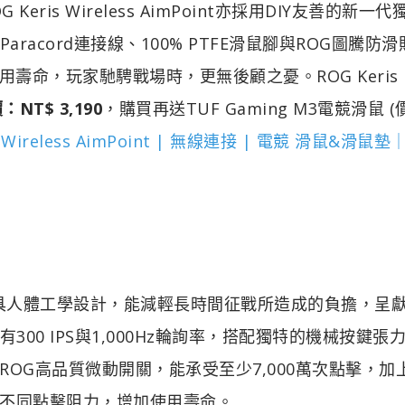
is Wireless AimPoint亦採用DIY友善的新一代
racord連接線、100% PTFE滑鼠腳與ROG圖騰防
壽命，玩家馳騁戰場時，更無後顧之憂。ROG Keris
NT$ 3,190
，購買再送TUF Gaming M3電競滑鼠 (
s Wireless AimPoint | 無線連接 | 電競 滑鼠&滑鼠墊
g輕量級機身具人體工學設計，能減輕長時間征戰所造成的負擔，呈
有300 IPS與1,000Hz輪詢率，搭配獨特的機械按鍵張
OG高品質微動開關，能承受至少7,000萬次點擊，加
不同點擊阻力，增加使用壽命。