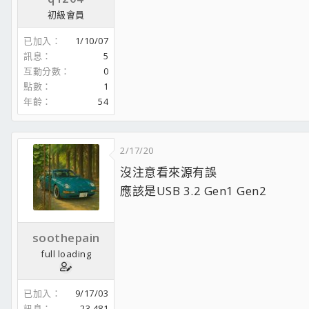
初級會員
已加入
1/10/07
訊息
5
互動分數
0
點數
1
年齡
54
2/17/20
沒注意看來源有誤
應該是USB 3.2 Gen1 Gen2
soothepain
full loading
已加入
9/17/03
訊息
23,481