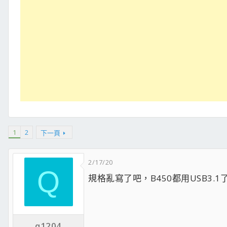
1
2
下一頁
2/17/20
Q
規格亂寫了吧，B450都用USB3.1
q1204