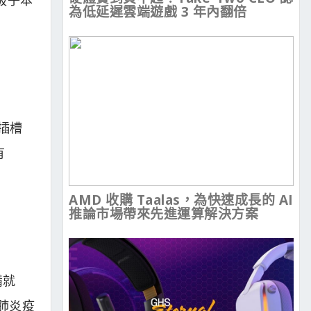
為低延遲雲端遊戲 3 年內翻倍
 插槽
有
AMD 收購 Taalas，為快速成長的 AI
推論市場帶來先進運算解決方案
備就
肺炎疫