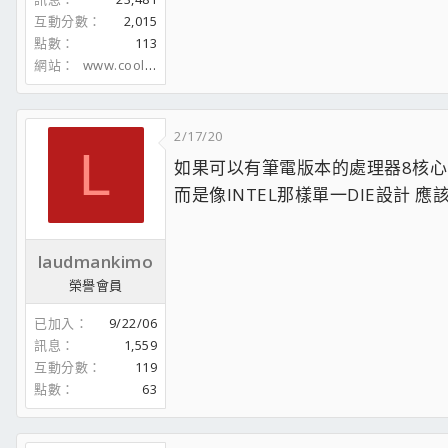
互動分數
2,015
點數
113
網站
www.coolaler.com
2/17/20
L
如果可以有筆電版本的處理器8核心 4
而是像INTEL那樣單一DIE設計 
laudmankimo
榮譽會員
已加入
9/22/06
訊息
1,559
互動分數
119
點數
63