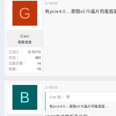
2/18/20
G
有pcie4.0.....那個x570晶片的風扇是.
Gao
進階會員
已加入
5/15/13
訊息
483
互動分數
14
點數
18
2/18/20
B
Gao 說：
有pcie4.0.....那個x570晶片的風扇是....