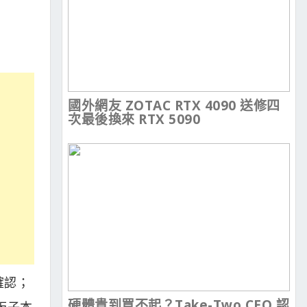
國外網友 ZOTAC RTX 4090 送修四
次最後換來 RTX 5090
確認；
硬體貴到買不起？Take-Two CEO 認
然板子本