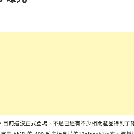
550，目前還沒正式登場，不過已經有不少相關產品得到了
是 AMD 的 400 系主板晶片的"Refresh"版本，雖