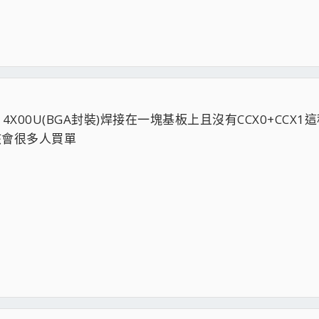
X00U(BGA封裝)焊接在一塊基板上且沒有CCX0+CCX1
應該會很多人買單