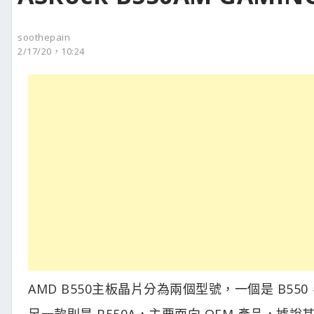
soothepain
2/17/20，10:24
AMD B550主板晶片分為兩個型號，一個是 B
另一款則是 B550A，主要面向 OEM 產品，據說其實