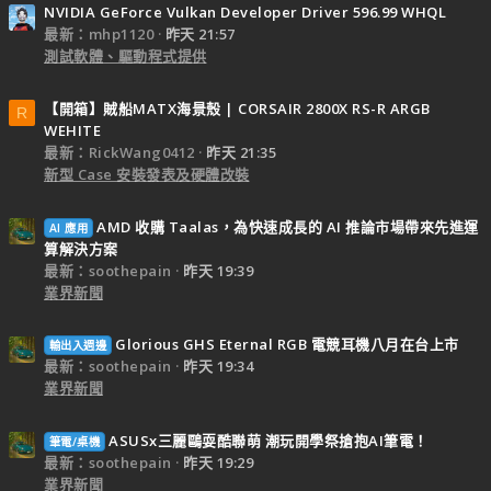
NVIDIA GeForce Vulkan Developer Driver 596.99 WHQL
最新：mhp1120
昨天 21:57
測試軟體、驅動程式提供
【開箱】賊船MATX海景殼 | CORSAIR 2800X RS-R ARGB
R
WEHITE
最新：RickWang0412
昨天 21:35
新型 Case 安裝發表及硬體改裝
AMD 收購 Taalas，為快速成長的 AI 推論市場帶來先進運
AI 應用
算解決方案
最新：soothepain
昨天 19:39
業界新聞
Glorious GHS Eternal RGB 電競耳機八月在台上市
輸出入週邊
最新：soothepain
昨天 19:34
業界新聞
ASUSx三麗鷗耍酷聯萌 潮玩開學祭搶抱AI筆電！
筆電/桌機
最新：soothepain
昨天 19:29
業界新聞