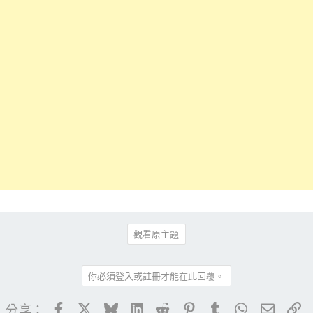
觀看原主題
你必須登入或註冊才能在此回覆。
Facebook
X
Bluesky
LinkedIn
Reddit
Pinterest
Tumblr
WhatsApp
電子郵
連
分享：