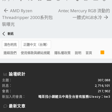
AMD Ryzen
Antec Mercury RGB 流動的
Threadripper 2000系列包
一體式RGB水冷
裝曝光
新訊
淺色明亮
正體中文（台灣）
R
連絡我們
使用條款與網站規範
隱私權政策
說明
首頁
S
S
論壇統計
主題
307,088
訊息
2,716,101
會員
217,902
新加入的會員
喝茶找小錦鯉北中南全台皆有服務Gleezy：tw3
最新文章