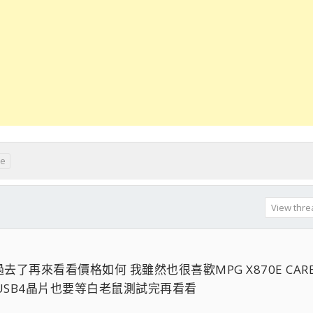
0e
View threa
再來看看價格如何 我雖然也很喜歡MPG X870E CAR
2 USB4晶片也要等白老鼠測試完再看看