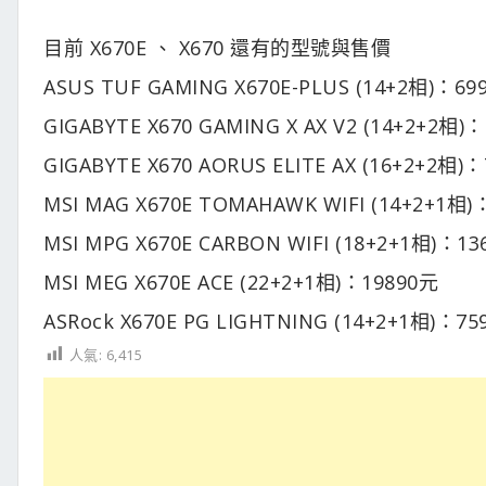
目前 X670E 、 X670 還有的型號與售價
ASUS TUF GAMING X670E-PLUS (14+2相)：69
GIGABYTE X670 GAMING X AX V2 (14+2+2相)
GIGABYTE X670 AORUS ELITE AX (16+2+2相)
MSI MAG X670E TOMAHAWK WIFI (14+2+1相
MSI MPG X670E CARBON WIFI (18+2+1相)：1
MSI MEG X670E ACE (22+2+1相)：19890元
ASRock X670E PG LIGHTNING (14+2+1相)：7
人氣:
6,415