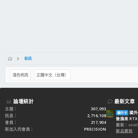
新訊
淺色明亮
正體中文（台灣）
論壇統計
最新文章
主題
307,093
國外
顯示卡
訊息
2,716,108
後換來 RTX 
會員
217,904
最新：sooth
新加入的會員
PRECISION
新品資訊