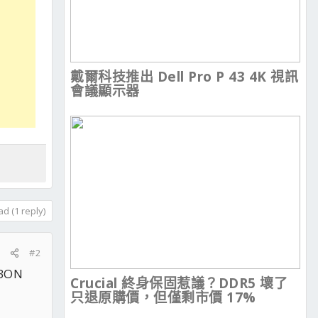
戴爾科技推出 Dell Pro P 43 4K 視訊
會議顯示器
d (1 reply)
#2
BON
Crucial 終身保固惹議？DDR5 壞了
只退原購價，但僅剩市價 17%