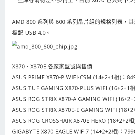
AMD 800 系列與 600 系列晶片組的規格列表，
標配 USB 4.0。
X870、X870E 各廠家型號與售價
ASUS PRIME X870-P WIFI-CSM (14+2+1相)：8
ASUS TUF GAMING X870-PLUS WIFI (16+2+
ASUS ROG STRIX X870-A GAMING WIFI (16+
ASUS ROG STRIX X870E-E GAMING WIFI (18
ASUS ROG CROSSHAIR X870E HERO (18+2+2
GIGABYTE X870 EAGLE WIFI7 (14+2+2相)：79