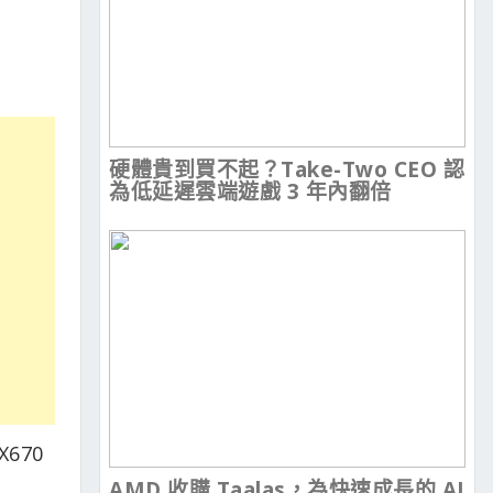
硬體貴到買不起？Take-Two CEO 認
為低延遲雲端遊戲 3 年內翻倍
670
AMD 收購 Taalas，為快速成長的 AI