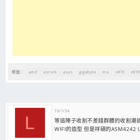
amd
asrock
asus
gigabyte
msi
x870
x87
標籤：
10/1/24
L
等這陣子收割不差錢群體的收割潮過去了
WIFI的造型 但是祥碩的ASM424