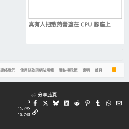
真有人把散熱膏塗在 CPU 腳座上
R
連絡我們
使用條款與網站規範
隱私權政策
說明
首頁
S
S
分享此頁
3
Facebook
X
Bluesky
LinkedIn
Reddit
Pinterest
Tumblr
Whats
電
15,745
連結
15,748