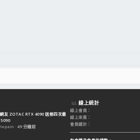
線上統計
線上會員
網友 ZOTAC RTX 4090 送修四次最
線上來賓
5090
會員總計
epain
49 分鐘前