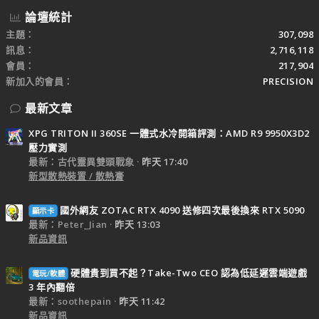
論壇統計
主題
307,098
訊息
2,716,118
會員
217,904
新加入的會員
PRECISION
最新文章
XPG TRITON II 360SE 一體式水冷開箱評測：AMD R9 9950X3D2
壓力實測
最新：古代靈異雙頭戰象
昨天 17:40
新型散熱裝置 / 散熱膏
國外網友 ZOTAC RTX 4090 送修四次最後換來 RTX 5090
顯示卡
最新：Peter_Jian
昨天 13:03
新品資訊
硬體貴到買不起？Take-Two CEO 認為低延遲雲端遊戲
電玩/軟體
3 年內翻倍
最新：soothepain
昨天 11:42
新品資訊