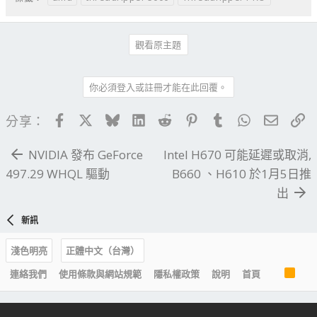
觀看原主題
你必須登入或註冊才能在此回覆。
Facebook
X
Bluesky
LinkedIn
Reddit
Pinterest
Tumblr
WhatsApp
電子郵
連
分享：
NVIDIA 發布 GeForce
Intel H670 可能延遲或取消,
497.29 WHQL 驅動
B660 、H610 於1月5日推
出
新訊
淺色明亮
正體中文（台灣）
R
連絡我們
使用條款與網站規範
隱私權政策
說明
首頁
S
S