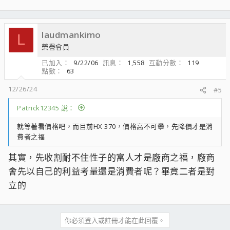
laudmankimo
L
榮譽會員
已加入
9/22/06
訊息
1,558
互動分數
119
點數
63
12/26/24
#5
Patrick12345 說：
就等著看價格吧，而目前HX 370，價格高不可攀，先降價才是消
費者之福
其實，先收割耐不住性子的富人才是廠商之福，廠商
會先以自己的利益考量還是消費者呢？畢竟二者是對
立的
你必須登入或註冊才能在此回覆。