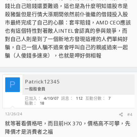
錢比自己賠錢還要難過，這也是為什麼明知道股市是
殺豬盤但是行情大漲期間依然前仆後繼的借錢投入股
市最終完成了自己的心願：套牢賠錢，AMD CEO應該
也有這個特性對著敵人INTEL會認真的參與競爭，而
對自己人則是到了一個新地方發現這裡的人們單純好
騙，自己一個人騙不過來會呼叫自己的親戚過來一起
騙（人傻錢多速來），也就是呷好倒相報
Patrick12345
P
一般般會員
已加入
4/10/07
訊息
112
互動分數
7
點數
18
12/26/24
#4
就等著看價格吧，而目前HX 370，價格高不可攀，先
降價才是消費者之福