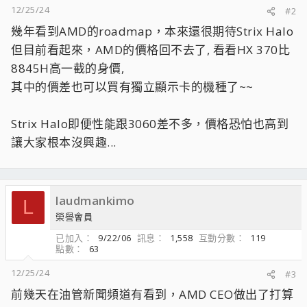
12/25/24
#2
幾年看到AMD的roadmap，本來還很期待Strix Halo
但目前看起來，AMD的價格回不去了, 看看HX 370比
8845H高一截的身價,
其中的價差也可以買有獨立顯示卡的機種了~~
Strix Halo即便性能跟3060差不多，價格恐怕也高到
讓大家根本沒興趣...
laudmankimo
L
榮譽會員
已加入
9/22/06
訊息
1,558
互動分數
119
點數
63
12/25/24
#3
前幾天在油管新聞頻道有看到，AMD CEO做出了打算