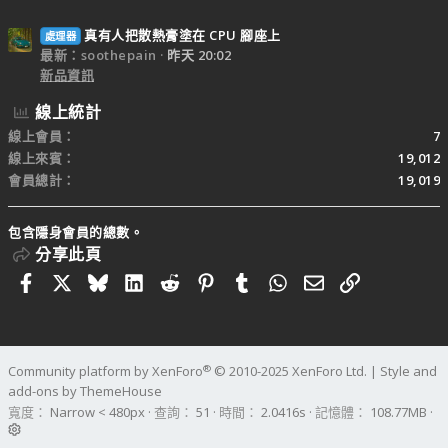
真有人把散熱膏塗在 CPU 腳座上
處理器
最新：soothepain
昨天 20:02
新品資訊
線上統計
線上會員
7
線上來賓
19,012
會員總計
19,019
包含隱身會員的總數。
分享此頁
Facebook
X
Bluesky
LinkedIn
Reddit
Pinterest
Tumblr
WhatsApp
電子郵件
連結
®
Community platform by XenForo
© 2010-2025 XenForo Ltd.
|
Style and
add-ons by ThemeHouse
寬度
查詢
51
時間
2.0416s
記憶體
108.77MB