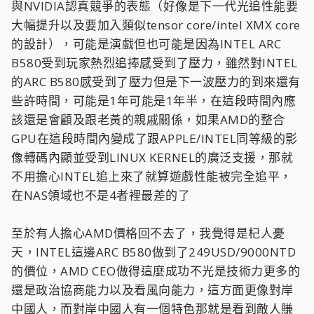
與NVIDIA認真競爭的表態（好像是下一代光追性能要
大幅提升以及要加入類似tensor core/intel XMX core
的設計），可能是演戲但也可能是因為INTEL ARC
B580受到玩家熱烈追捧感受到了壓力，雖然對INTEL
的ARC B580感受到了壓力但是下一波壓力的到來還有
些許時間，可能是1年可能是1年半，在這段時間內應
該還是會顧及跟老黃的親戚關係，如果AMD的整合
GPU在這段時間內變成了跟APPLE/INTEL同等級的影
像轉碼內顯並受到LINUX KERNEL的廣泛支援，那就
不用擔心INTEL追上來了就算遊戲性能被完全追平，
在NAS領域也不是4者裡最差的了
至於有人擔心AMD價格回不去了，我覺得是杞人憂
天，INTEL這邊ARC B580做到了249USD/9000NTD
的價位，AMD CEO做得這麼成功不光是技術力更多的
還是政治協商能力以及看風向能力，這方面更像對岸
中國人，而對岸中國人有一個特色那就是看到敵人賺