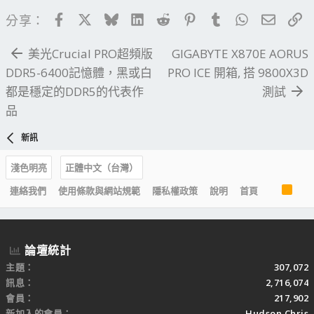
Facebook
X
Bluesky
LinkedIn
Reddit
Pinterest
Tumblr
WhatsApp
電子郵
連
分享：
美光Crucial PRO超頻版
GIGABYTE X870E AORUS
DDR5-6400記憶體，黑或白
PRO ICE 開箱, 搭 9800X3D
都是穩定的DDR5的代表作
測試
品
新訊
淺色明亮
正體中文（台灣）
R
連絡我們
使用條款與網站規範
隱私權政策
說明
首頁
S
S
論壇統計
主題
307,072
訊息
2,716,074
會員
217,902
新加入的會員
Hudson Chris