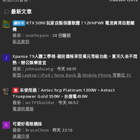
最新文章
RTX 5090 玩家自製保護軟體！12VHPWR 電流異常自動關
顯示卡
機
最新：soothepain
28 分鐘前
新品資訊
Xpanse T9人體工學椅-親民價格享受萬元等級功能，夏天久坐不悶
J
熱，辦公娛樂皆宜
最新：johnuahuang
今天 08:01
新型 Laptop / iPad / Note Book 及 Mobile Phone 等數位 3C
未使用過：Antec hcp Platinum 1300W、Antect
售
Truepower Gold 550W、台達電450W
最新：wcTPEbuilder
今天 06:52
電源供應器
可愛好看眼鏡妹
B
最新：BruceChow
昨天 22:16
美圖分享