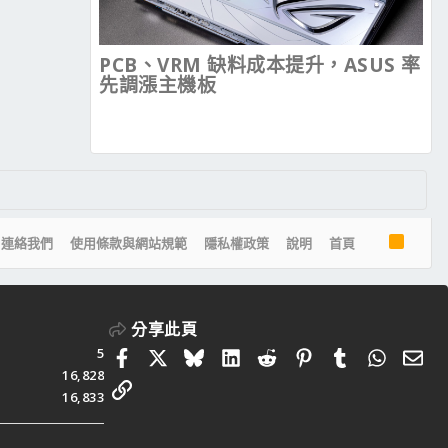
PCB、VRM 缺料成本提升，ASUS 率
先調漲主機板
R
連絡我們
使用條款與網站規範
隱私權政策
說明
首頁
S
S
分享此頁
5
Facebook
X
Bluesky
LinkedIn
Reddit
Pinterest
Tumblr
Whats
電
16,828
連結
16,833