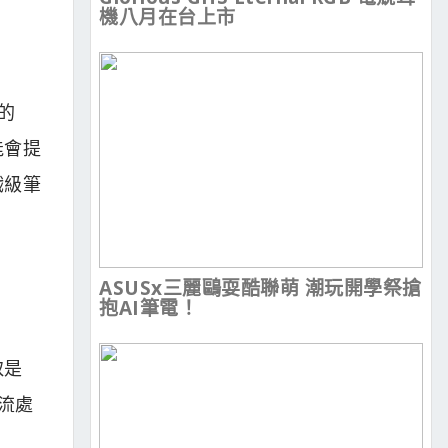
機八月在台上市
的
能會提
戲級筆
ASUSx三麗鷗耍酷聯萌 潮玩開學祭搶
抱AI筆電！
取是
，流處