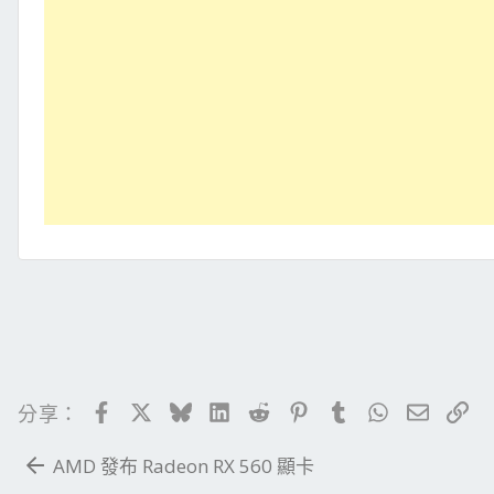
Facebook
X
Bluesky
LinkedIn
Reddit
Pinterest
Tumblr
WhatsApp
電子郵
連
分享：
AMD 發布 Radeon RX 560 顯卡