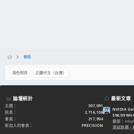
新訊
淺色明亮
正體中文（台灣）
論壇統計
最新文章
主題
307,091
NVIDIA Ge
訊息
2,716,106
596.99 WH
會員
217,904
最新：mhp1
新加入的會員
PRECISION
測試軟體、