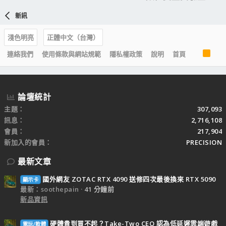
新訊
淺色明亮
正體中文（台灣）
R
連絡我們
使用條款與網站規範
隱私權政策
說明
首頁
S
S
論壇統計
主題
307,093
訊息
2,716,108
會員
217,904
新加入的會員
PRECISION
最新文章
國外網友 ZOTAC RTX 4090 送修四次最後換來 RTX 5090
顯示卡
最新：soothepain
41 分鐘前
新品資訊
硬體貴到買不起？Take-Two CEO 認為低延遲雲端遊戲
電玩/軟體