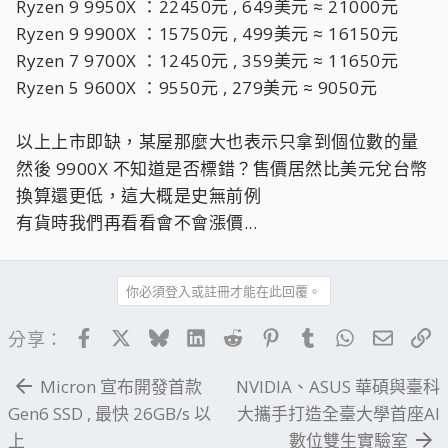
Ryzen 9 9950X ：22450元 , 649美元 ≈ 21000元
Ryzen 9 9900X ：15750元 , 499美元 ≈ 16150元
Ryzen 7 9700X ：12450元 , 359美元 ≈ 11650元
Ryzen 5 9600X ：9550元 , 279美元 ≈ 9050元
以上上市即缺，某屋那麼大也表示只拿到個位數的量
然後 9900X 不知道是否標錯？售價居然比美元兌台幣
換算還更低，這大概是史無前例
有貨時我們再看看會不會漲價...
你必須登入或註冊才能在此回覆。
Facebook
X
Bluesky
LinkedIn
Reddit
Pinterest
Tumblr
WhatsApp
電子郵
連
分享：
Micron 宣布開發首款
NVIDIA、ASUS 華碩與臺科
Gen6 SSD , 最快 26GB/s 以
大攜手打造全臺大學首座AI
上
數位雙生實驗室