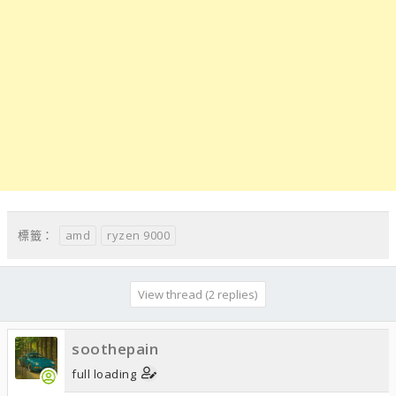
amd
ryzen 9000
標籤：
View thread (2 replies)
soothepain
full loading