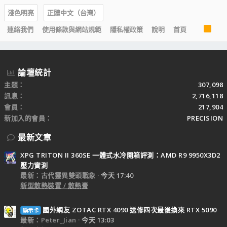
淺色明亮
正體中文（台灣）
R
連絡我們
使用條款與網站規範
隱私權政策
說明
首頁
S
S
論壇統計
主題
307,098
訊息
2,716,118
會員
217,904
新加入的會員
PRECISION
最新文章
XPG TRITON II 360SE 一體式水冷開箱評測：AMD R9 9950X3D2
壓力實測
最新：古代靈異雙頭戰象
今天 17:40
新型散熱裝置 / 散熱膏
國外網友 ZOTAC RTX 4090 送修四次最後換來 RTX 5090
顯示卡
最新：Peter_Jian
今天 13:03