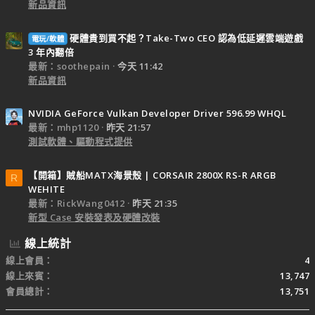
新品資訊
硬體貴到買不起？Take-Two CEO 認為低延遲雲端遊戲
電玩/軟體
3 年內翻倍
最新：soothepain
今天 11:42
新品資訊
NVIDIA GeForce Vulkan Developer Driver 596.99 WHQL
最新：mhp1120
昨天 21:57
測試軟體、驅動程式提供
【開箱】賊船MATX海景殼 | CORSAIR 2800X RS-R ARGB
R
WEHITE
最新：RickWang0412
昨天 21:35
新型 Case 安裝發表及硬體改裝
線上統計
線上會員
4
線上來賓
13,747
會員總計
13,751