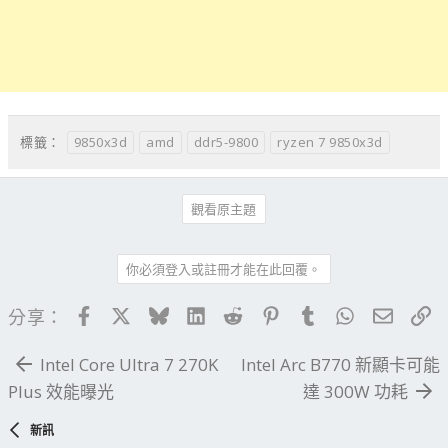
9850x3d
amd
ddr5-9800
ryzen 7 9850x3d
標籤：
觀看原主題
你必須登入或註冊才能在此回覆。
Facebook
X
Bluesky
LinkedIn
Reddit
Pinterest
Tumblr
WhatsApp
電子郵
連
分享：
Intel Core Ultra 7 270K
Intel Arc B770 新顯卡可能
Plus 效能曝光
達 300W 功耗
新訊