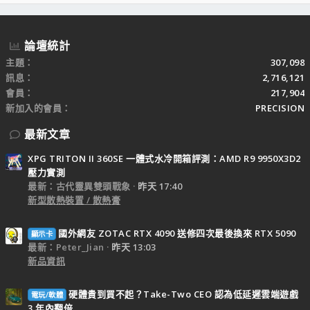
S
論壇統計
主題
307,098
訊息
2,716,121
會員
217,904
新加入的會員
PRECISION
最新文章
XPG TRITON II 360SE 一體式水冷開箱評測：AMD R9 9950X3D2
壓力實測
最新：古代靈異雙頭戰象
昨天 17:40
新型散熱裝置 / 散熱膏
國外網友 ZOTAC RTX 4090 送修四次最後換來 RTX 5090
顯示卡
最新：Peter_Jian
昨天 13:03
新品資訊
硬體貴到買不起？Take-Two CEO 認為低延遲雲端遊戲
電玩/軟體
3 年內翻倍