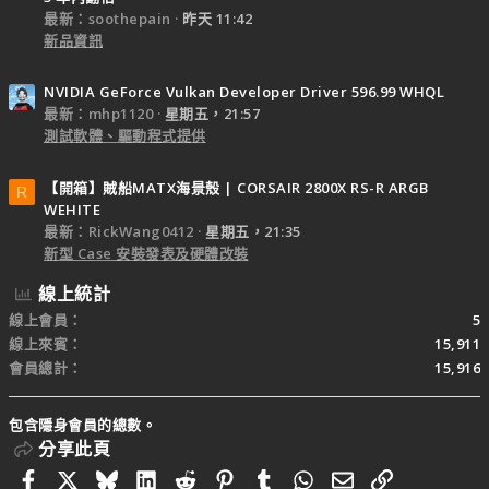
最新：soothepain
昨天 11:42
新品資訊
NVIDIA GeForce Vulkan Developer Driver 596.99 WHQL
最新：mhp1120
星期五，21:57
測試軟體、驅動程式提供
【開箱】賊船MATX海景殼 | CORSAIR 2800X RS-R ARGB
R
WEHITE
最新：RickWang0412
星期五，21:35
新型 Case 安裝發表及硬體改裝
線上統計
線上會員
5
線上來賓
15,911
會員總計
15,916
包含隱身會員的總數。
分享此頁
Facebook
X
Bluesky
LinkedIn
Reddit
Pinterest
Tumblr
WhatsApp
電子郵件
連結