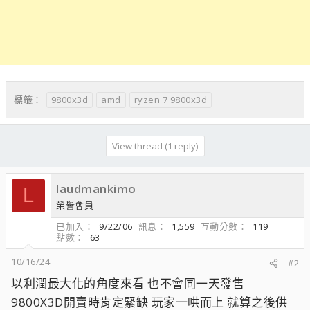
9800x3d
amd
ryzen 7 9800x3d
標籤：
View thread (1 reply)
laudmankimo
L
榮譽會員
已加入
9/22/06
訊息
1,559
互動分數
119
點數
63
10/16/24
#2
以利潤最大化的角度來看 也不會同一天發售
9800X3D開賣時肯定緊缺 玩家一哄而上 就算之後供