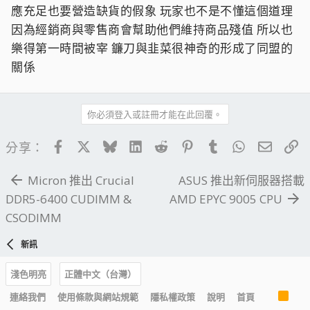
應充足也要營造缺貨的假象 玩家也不是不懂這個道理
因為經銷商與零售商會幫助他們維持商品殘值 所以也
樂得第一時間被宰 鐮刀與韭菜很神奇的形成了同盟的
關係
你必須登入或註冊才能在此回覆。
Facebook
X
Bluesky
LinkedIn
Reddit
Pinterest
Tumblr
WhatsApp
電子郵
連
分享：
Micron 推出 Crucial
ASUS 推出新伺服器搭載
DDR5-6400 CUDIMM &
AMD EPYC 9005 CPU
CSODIMM
新訊
淺色明亮
正體中文（台灣）
R
連絡我們
使用條款與網站規範
隱私權政策
說明
首頁
S