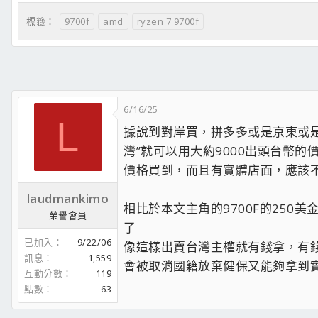
9700f
amd
ryzen 7 9700f
標籤：
6/16/25
L
據說到對岸買，拼多多或是京東或是A
灣”就可以用大約9000出頭台幣的
價格買到，而且有實體店面，應該
laudmankimo
相比於本文主角的9700F的25
榮譽會員
了
已加入
9/22/06
像這樣出賣台灣主權就有錢拿，有
訊息
1,559
會被取消國籍放棄健保又能夠拿到
互動分數
119
點數
63