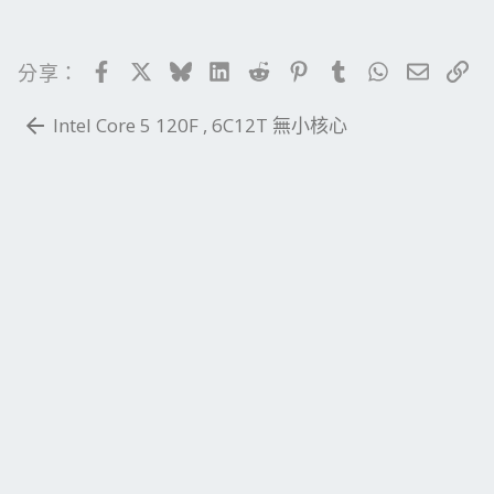
Facebook
X
Bluesky
LinkedIn
Reddit
Pinterest
Tumblr
WhatsApp
電子郵
連
分享：
Intel Core 5 120F , 6C12T 無小核心