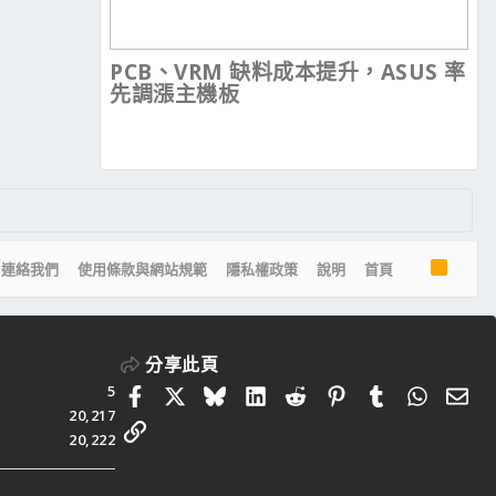
PCB、VRM 缺料成本提升，ASUS 率
先調漲主機板
R
連絡我們
使用條款與網站規範
隱私權政策
說明
首頁
S
S
分享此頁
5
Facebook
X
Bluesky
LinkedIn
Reddit
Pinterest
Tumblr
Whats
電
20,217
連結
20,222