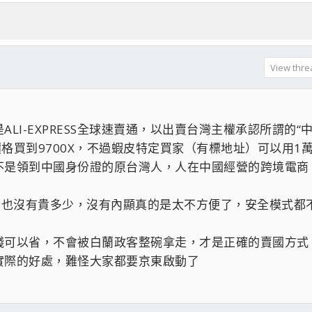
View threa
LI-EXPRESS全球速賣通，以出賣台灣主權承認所謂的“
價格買到9700X，不過蝦皮特定買家（有標地址）可以用1
不是領到中國身份證的原台灣人，人在中國經營的跨境電商
0美金也沒有貴多少，沒有內顯真的是太不方便了，安全模式都
錢可以省，不會被白蘭政客整碗拿走，才是正確的賣國方式
實際的好處，難怪大家都要京東啟動了