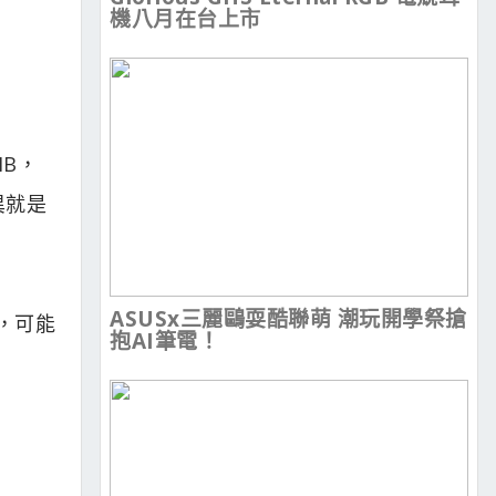
機八月在台上市
MB，
異就是
ASUSx三麗鷗耍酷聯萌 潮玩開學祭搶
低，可能
抱AI筆電！