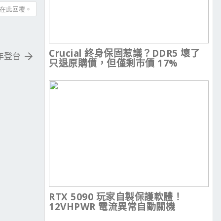
在此回覆。
Crucial 終身保固惹議？DDR5 壞了
半年登台
只退原購價，但僅剩市價 17%
RTX 5090 玩家自製保護軟體！
12VHPWR 電流異常自動關機