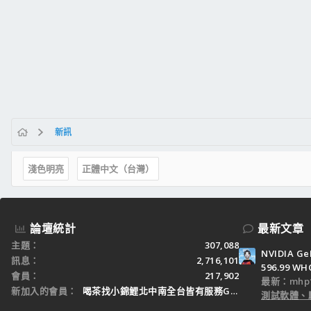
新訊
淺色明亮
正體中文（台灣）
論壇統計
最新文章
主題
307,088
NVIDIA Ge
訊息
2,716,101
596.99 WH
會員
217,902
最新：mhp1
新加入的會員
喝茶找小錦鯉北中南全台皆有服務Gleezy：tw3
測試軟體、