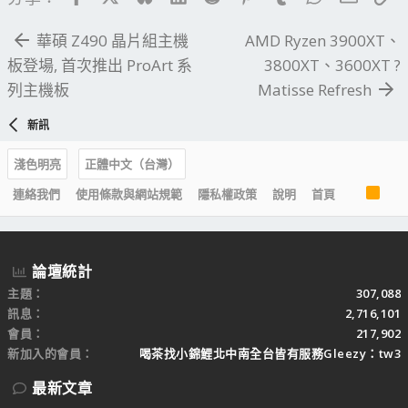
華碩 Z490 晶片組主機
AMD Ryzen 3900XT、
板登場, 首次推出 ProArt 系
3800XT、3600XT ?
列主機板
Matisse Refresh
新訊
淺色明亮
正體中文（台灣）
R
連絡我們
使用條款與網站規範
隱私權政策
說明
首頁
S
S
論壇統計
主題
307,088
訊息
2,716,101
會員
217,902
新加入的會員
喝茶找小錦鯉北中南全台皆有服務Gleezy：tw3
最新文章