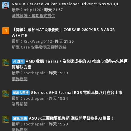
NVIDIA GeForce Vulkan Developer Driver 596.99 WHQL
最新：mhp1120
昨天 21:57
測試軟體、驅動程式提供
【開箱】賊船MATX海景殼 | CORSAIR 2800X RS-R ARGB
R
WEHITE
最新：RickWang0412
昨天 21:35
新型 Case 安裝發表及硬體改裝
AMD 收購 Taalas，為快速成長的 AI 推論市場帶來先進運
AI 應用
算解決方案
最新：soothepain
昨天 19:39
業界新聞
Glorious GHS Eternal RGB 電競耳機八月在台上市
輸出入週邊
最新：soothepain
昨天 19:34
業界新聞
ASUSx三麗鷗耍酷聯萌 潮玩開學祭搶抱AI筆電！
筆電/桌機
最新：soothepain
昨天 19:29
業界新聞