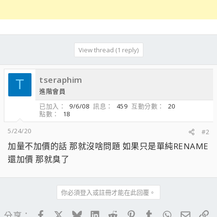
View thread (1 reply)
tseraphim
T
進階會員
已加入
9/6/08
訊息
459
互動分數
20
點數
18
5/24/20
#2
加量不加價的話 那就沒啥問題 如果只是單純RENAME
還加價 那就臭了
你必須登入或註冊才能在此回覆。
Facebook
X
Bluesky
LinkedIn
Reddit
Pinterest
Tumblr
WhatsApp
電子郵
連
分享：