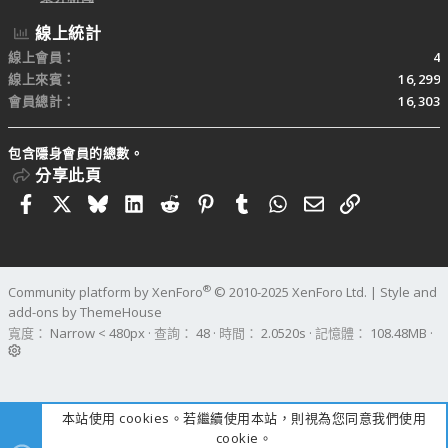
線上統計
線上會員
4
線上來賓
16,299
會員總計
16,303
包含隱身會員的總數。
分享此頁
Facebook
X
Bluesky
LinkedIn
Reddit
Pinterest
Tumblr
WhatsApp
電子郵件
連結
®
Community platform by XenForo
© 2010-2025 XenForo Ltd.
|
Style and
add-ons by ThemeHouse
寬度
查詢
48
時間
2.0520s
記憶體
108.48MB
本站使用 cookies。若繼續使用本站，則視為您同意我們使用
cookie。