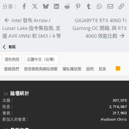
Facebook
X
Bluesky
LinkedIn
Reddit
Pinterest
Tumblr
WhatsApp
電子郵
連
分享：
Intel 發布 Arrow /
GIGABYTE RTX 4060 Ti
Lunar Lake 指令集指南, 支
Gaming OC 開箱, 與 RTX
援 AVX-VNNI 和 SM3 / 4 等
4060 效能比較
新訊
淺色明亮
正體中文（台灣）
R
連絡我們
使用條款與網站規範
隱私權政策
說明
首頁
S
S
論壇統計
主題
307,070
訊息
2,716,067
會員
217,903
新加入的會員
Hudson Chris