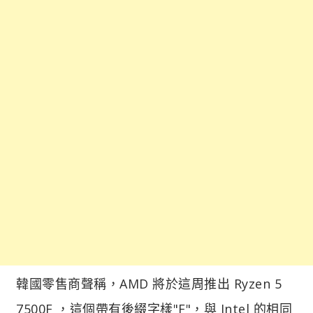
韓國零售商聲稱，AMD 將於這周推出 Ryzen 5
7500F ，這個帶有後綴字樣"F"，與 Intel 的相同