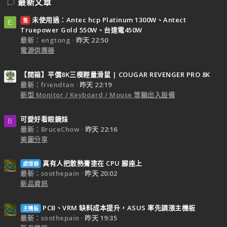
最新文章
未使用過：Antec hcp Platinum 1300W、Antect
售
E
Truepower Gold 550W、台達電450W
最新：engtong
昨天 22:50
電源供應器
【開箱】平價8K三模輕量滑鼠 | COUGAR REVENGER PRO 8K
最新：friendtan
昨天 22:19
新型 Monitor / Keyboard / Mouse 等輸出入設備
可愛好看眼鏡妹
B
最新：BruceChow
昨天 22:16
美圖分享
真有人把散熱膏塗在 CPU 腳座上
處理器
最新：soothepain
昨天 20:02
新品資訊
PCB、VRM 缺料成本提升，ASUS 率先調漲主機板
主機板
最新：soothepain
昨天 19:35