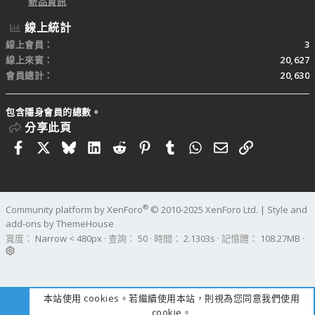
新品資訊
線上統計
線上會員
3
線上來賓
20,627
會員總計
20,630
包含隱身會員的總數。
分享此頁
Facebook
X
Bluesky
LinkedIn
Reddit
Pinterest
Tumblr
WhatsApp
電子郵件
連結
®
Community platform by XenForo
© 2010-2025 XenForo Ltd.
|
Style and
add-ons by ThemeHouse
寬度
查詢
50
時間
2.1303s
記憶體
108.27MB
本站使用 cookies。若繼續使用本站，則視為您同意我們使用
cookie。