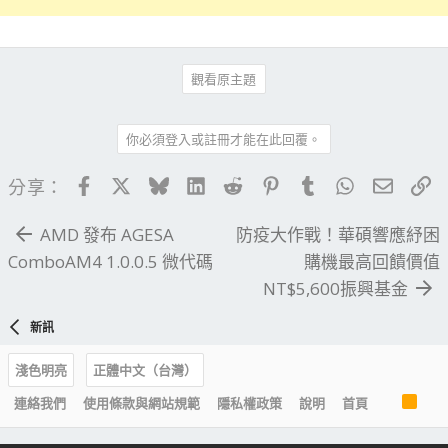
觀看原主題
你必須登入或註冊才能在此回覆。
Facebook
X
Bluesky
LinkedIn
Reddit
Pinterest
Tumblr
WhatsApp
電子郵
連
分享：
AMD 發布 AGESA
防疫大作戰！華碩響應紓困
ComboAM4 1.0.0.5 微代碼
購機最高回饋價值
NT$5,600振興基金
新訊
淺色明亮
正體中文（台灣）
R
連絡我們
使用條款與網站規範
隱私權政策
說明
首頁
S
S