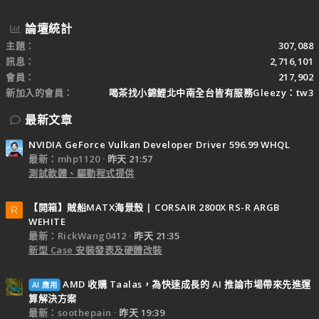
論壇統計
主題
307,088
訊息
2,716,101
會員
217,902
新加入的會員
喝茶找小錦鯉北中南全台皆有服務Gleezy：tw3
最新文章
NVIDIA GeForce Vulkan Developer Driver 596.99 WHQL
最新：mhp1120
昨天 21:57
測試軟體、驅動程式提供
【開箱】賊船MATX海景殼 | CORSAIR 2800X RS-R ARGB
R
WEHITE
最新：RickWang0412
昨天 21:35
新型 Case 安裝發表及硬體改裝
AMD 收購 Taalas，為快速成長的 AI 推論市場帶來先進運
AI 應用
算解決方案
最新：soothepain
昨天 19:39