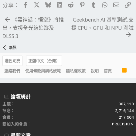
Facebook
X
Bluesky
LinkedIn
Reddit
Pinterest
Tumblr
WhatsApp
電子郵
連
分享：
《黑神話：悟空》將推
Geekbench AI 基準測試,支
出，支援全光線追蹤及
援 CPU、GPU 和 NPU 測試
DLSS 3
新訊
淺色明亮
正體中文（台灣）
R
連絡我們
使用條款與網站規範
隱私權政策
說明
首頁
S
S
論壇統計
主題
307,110
訊息
2,716,144
會員
217,904
新加入的會員
PRECISION
最新文章