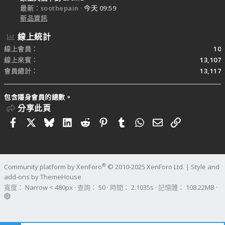
最新：soothepain
今天 09:59
新品資訊
線上統計
線上會員
10
線上來賓
13,107
會員總計
13,117
包含隱身會員的總數。
分享此頁
Facebook
X
Bluesky
LinkedIn
Reddit
Pinterest
Tumblr
WhatsApp
電子郵件
連結
®
Community platform by XenForo
© 2010-2025 XenForo Ltd.
|
Style and
add-ons by ThemeHouse
寬度
查詢
50
時間
2.1035s
記憶體
108.22MB