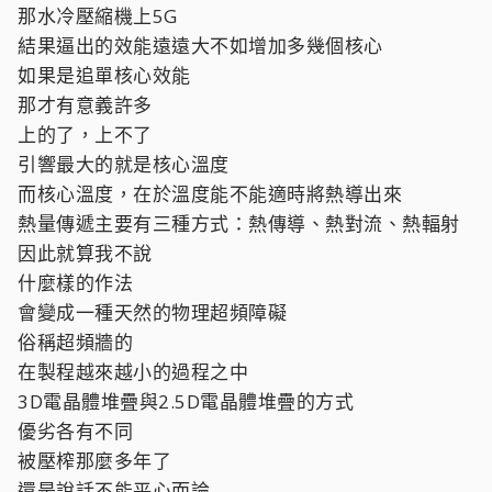
那水冷壓縮機上5G
結果逼出的效能遠遠大不如增加多幾個核心
如果是追單核心效能
那才有意義許多
上的了，上不了
引響最大的就是核心溫度
而核心溫度，在於溫度能不能適時將熱導出來
熱量傳遞主要有三種方式：熱傳導、熱對流、熱輻射
因此就算我不說
什麼樣的作法
會變成一種天然的物理超頻障礙
俗稱超頻牆的
在製程越來越小的過程之中
3D電晶體堆疊與2.5D電晶體堆疊的方式
優劣各有不同
被壓榨那麼多年了
還是說話不能平心而論