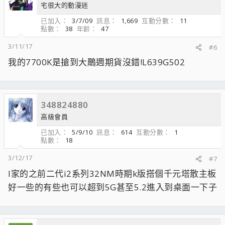
宅很大的動漫迷
已加入
3/7/09
訊息
1,669
互動分數
11
點數
38
年齡
47
3/11/17
#6
我的7700K是搶到大鵰週期貨沒錯!L639G502
348824880
高級會員
已加入
5/9/10
訊息
614
互動分數
1
點數
18
3/12/17
#7
I家的之前二代i2系列32NM時期k版搭個千元塔散主板
好一些的有些也可以超到5G甚至5.2進入到桌面一下子