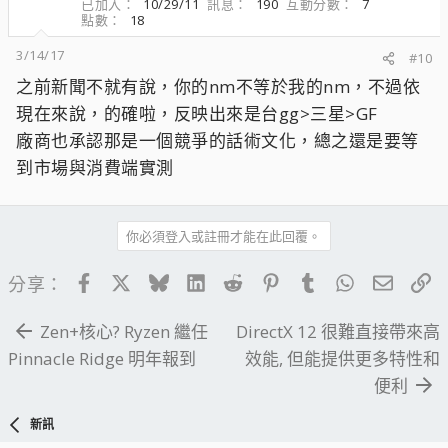
已加入
10/29/11
訊息
190
互動分數
7
點數
18
3/14/17
#10
之前新聞不就有說，你的nm不等於我的nm，不過依
現在來說，的確啦，反映出來是台gg>三星>GF
廠商也承認那是一個競爭的話術文化，總之還是要等
到市場與消費端實測
你必須登入或註冊才能在此回覆。
Facebook
X
Bluesky
LinkedIn
Reddit
Pinterest
Tumblr
WhatsApp
電子郵
連
分享：
Zen+核心? Ryzen 繼任
DirectX 12 很難直接帶來高
Pinnacle Ridge 明年報到
效能, 但能提供更多特性和
便利
新訊