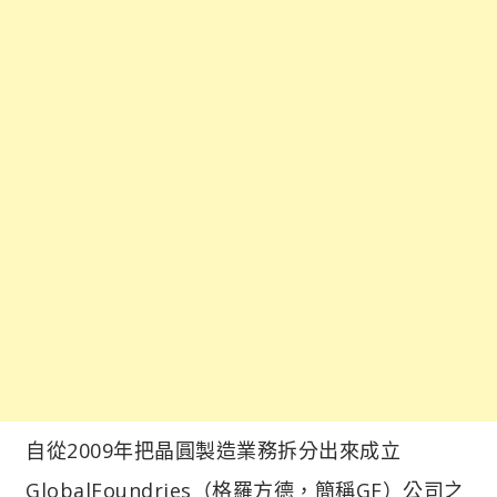
自從2009年把晶圓製造業務拆分出來成立
GlobalFoundries（格羅方德，簡稱GF）公司之