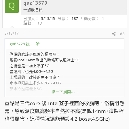
qaz13579
Q
一般般會員
已加入
5/13/15
訊息
187
互動分數
1
點數
18
3/13/17
#8
ga66728 說：
你說的應該是風冷的極限吧！
當初intel14nm剛出的時候可以風冷上5G
之後也是一堆上不了5G
普遍風冷也是4.0G～4.2G
上塔扇的，改裝的更不用說了
水冷極限能上多少4.7G～4.8G
那水冷壓縮機上5G
按一下展開……
結果逼出的效能遠遠大不如增加多幾個核心
如果是追單核心效能
重點是三代corei後 Intel蓋子裡面的矽脂吧，俗稱阻熱
那才有意義許多
膏，導致溫度飆高頻率自然拉不高(是說14nm+這製程
上的了，上不了
引響最大的就是核心溫度
也很厲害，這種情況還能預設4.2 bosst4.5Ghz)
而核心溫度，在於溫度能不能適時將熱導出來
熱量傳遞主要有三種方式：熱傳導、熱對流、熱輻射