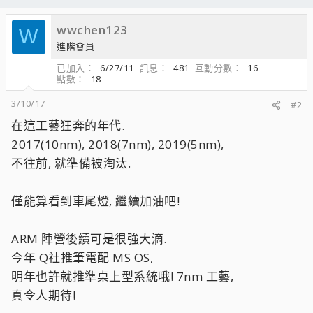
wwchen123
W
進階會員
已加入
6/27/11
訊息
481
互動分數
16
點數
18
3/10/17
#2
在這工藝狂奔的年代.
2017(10nm), 2018(7nm), 2019(5nm),
不往前, 就準備被淘汰.
僅能算看到車尾燈, 繼續加油吧!
ARM 陣營後續可是很強大滴.
今年 Q社推筆電配 MS OS,
明年也許就推準桌上型系統哦! 7nm 工藝,
真令人期待!