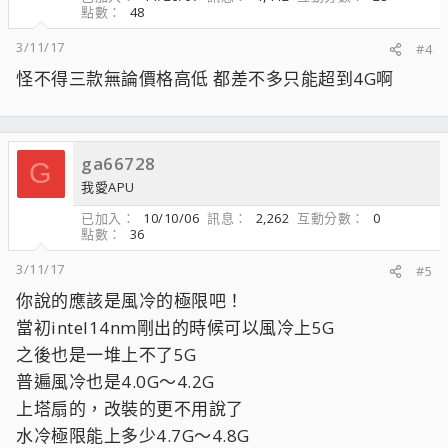
點數
48
3/11/17
#4
怪不得三款無論價格高低 都差不多只能超到4G啊
ga66728
G
我愛APU
已加入
10/10/06
訊息
2,262
互動分數
0
點數
36
3/11/17
#5
你說的應該是風冷的極限吧！
當初intel14nm剛出的時候可以風冷上5G
之後也是一堆上不了5G
普遍風冷也是4.0G～4.2G
上塔扇的，改裝的更不用說了
水冷極限能上多少4.7G～4.8G