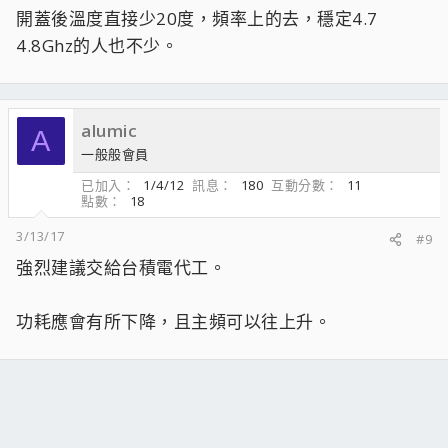
開蓋後溫度直接少20度，頻率上的去，穩定4.7
因此就算我不說
什麼樣的作法
4.8Ghz的人也不少。
會變成一種天然的物理超頻障礙
俗稱超頻牆的
在製程越來越小的過程之中
3D電晶體堆疊與2.5D電晶體堆疊的方式
alumic
A
優劣各有不同
一般般會員
被壓榨那麼多年了
還是說話不能平心而論
已加入
1/4/12
訊息
180
互動分數
11
上5G是大雕啊！
點數
18
就像是FX那樣，即使最終特挑要上5G
3/13/17
#9
也要220W
製程就是要萬中選一，十萬中選一
強烈建議交給台積電代工。
之後出來的就是特挑的
當然大雕因此產生
功耗應會有所下降，且主頻可以往上升。
售價反應在上面
難怪有人說舊製程的洋垃圾比ia兩家都便宜許多
多年下來什麼追求效能的方式都有
intel的敵人不僅僅高通，amd,還有以前的自己
唯一不變是效能與功耗呀！
當你拿出你口袋裡的荷包
當下就清醒了