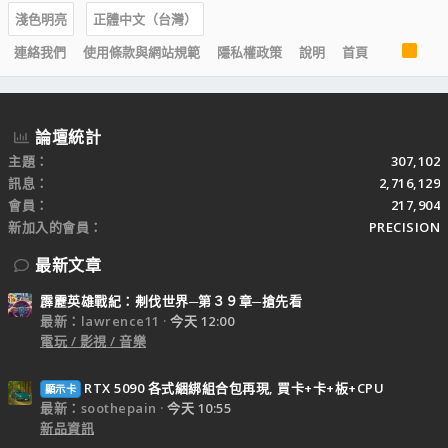
淺色明亮
正體中文（台灣）
R
連絡我們
使用條款與網站規範
隱私權政策
說明
首頁
S
S
論壇統計
主題
307,102
訊息
2,716,129
會員
217,904
新加入的會員
PRECISION
最新文章
霹靂英雄戰紀：刜伐世界─第３９章─搶先看
最新：lawrence11
今天 12:00
電玩 / 影視 / 音樂
RTX 5090 各式綑綁組合包再現, 買卡+卡+板+CPU
顯示卡
最新：soothepain
今天 10:55
新品資訊