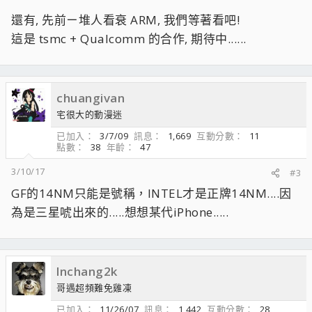
還有, 先前ㄧ堆人看衰 ARM, 我們等著看吧!
這是 tsmc + Qualcomm 的合作, 期待中......
chuangivan
宅很大的動漫迷
已加入
3/7/09
訊息
1,669
互動分數
11
點數
38
年齡
47
3/10/17
#3
GF的14NM只能是號稱，INTEL才是正牌14NM....因
為是三星唬出來的.....想想某代iPhone.....
lnchang2k
哥遇超頻難免雞凍
已加入
11/26/07
訊息
1,442
互動分數
28