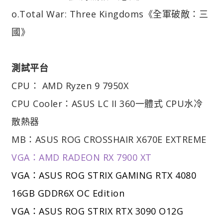
o.Total War: Three Kingdoms《全軍破敵：三
國》
測試平台
CPU： AMD Ryzen 9 7950X
CPU Cooler：ASUS LC II 360一體式 CPU水冷
散熱器
MB：ASUS ROG CROSSHAIR X670E EXTREME
VGA：AMD RADEON RX 7900 XT
VGA：ASUS ROG STRIX GAMING RTX 4080
16GB GDDR6X OC Edition
VGA：ASUS ROG STRIX RTX 3090 O12G