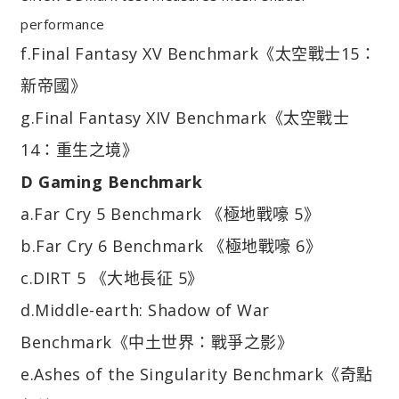
performance
f.Final Fantasy XV Benchmark《太空戰士15：
新帝國》
g.Final Fantasy XIV Benchmark《太空戰士
14：重生之境》
D Gaming Benchmark
a.Far Cry 5 Benchmark 《極地戰嚎 5》
b.Far Cry 6 Benchmark 《極地戰嚎 6》
c.DIRT 5 《大地長征 5》
d.Middle-earth: Shadow of War
Benchmark《中土世界：戰爭之影》
e.Ashes of the Singularity Benchmark《奇點