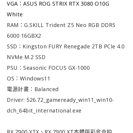
VGA：ASUS ROG STRIX RTX 3080 O10G
White
RAM：G.SKILL Trident Z5 Neo RGB DDR5
6000 16GBX2
SSD：Kingston FURY Renegade 2TB PCIe 4.0
NVMe M.2 SSD
PSU：Seasonic FOCUS GX-1000
OS：Windows11
電源計畫：Balanced
Driver: 526.72_gameready_win11_win10-
dch_64bit_international.exe
RX 7900 XTX、RX 7900 XT本體與彩盒合拍