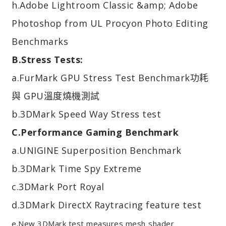
h.Adobe Lightroom Classic &amp; Adobe
Photoshop from UL Procyon Photo Editing
Benchmarks
B.Stress Tests:
a.FurMark GPU Stress Test Benchmark功耗
與 GPU溫度燒機測試
b.3DMark Speed Way Stress test
C.Performance Gaming Benchmark
a.UNIGINE Superposition Benchmark
b.3DMark Time Spy Extreme
c.3DMark Port Royal
d.3DMark DirectX Raytracing feature test
e.New 3DMark test measures mesh
shader