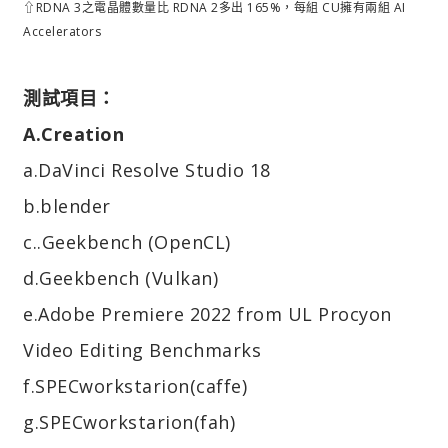
⇧RDNA 3之電晶體數量比 RDNA 2多出 165%，每組 CU擁有兩組 AI
Accelerators
測試項目：
A.Creation
a.DaVinci Resolve Studio 18
b.blender
c..Geekbench (OpenCL)
d.Geekbench (Vulkan)
e.Adobe Premiere 2022 from UL Procyon
Video Editing Benchmarks
f.SPECworkstarion(caffe)
g.SPECworkstarion(fah)