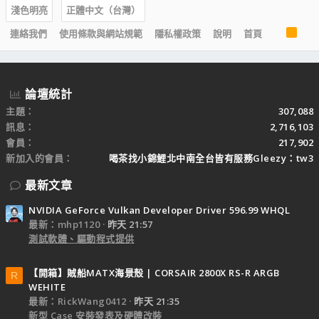
淺色明亮
正體中文（台灣）
R
連絡我們
使用條款與網站規範
隱私權政策
說明
首頁
S
S
論壇統計
主題
307,088
訊息
2,716,103
會員
217,902
新加入的會員
喝茶找小錦鯉北中南全台皆有服務Gleezy：tw3
最新文章
NVIDIA GeForce Vulkan Developer Driver 596.99 WHQL
最新：mhp1120
昨天 21:57
測試軟體、驅動程式提供
【開箱】賊船MATX海景殼 | CORSAIR 2800X RS-R ARGB
R
WEHITE
最新：RickWang0412
昨天 21:35
新型 Case 安裝發表及硬體改裝