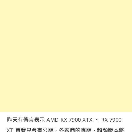
昨天有傳言表示 AMD RX 7900 XTX 、 RX 7900
XT 首發只會有公版，各廠商的專版、超頻版本將