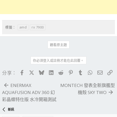
amd
rx 7900
標籤：
觀看原主題
你必須登入或註冊才能在此回覆。
Facebook
X
Bluesky
LinkedIn
Reddit
Pinterest
Tumblr
WhatsApp
電子郵
連
分享：
ENERMAX
MONTECH 發表全新旗艦型
AQUAFUSION ADV 360 幻
機殼 SKY TWO
彩晶蝶特仕版 水冷開箱測試
新訊