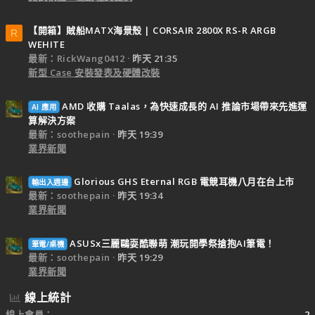
【開箱】賊船MATX海景殼 | CORSAIR 2800X RS-R ARGB
R
WEHITE
最新：RickWang0412
昨天 21:35
新型 Case 安裝發表及硬體改裝
AMD 收購 Taalas，為快速成長的 AI 推論市場帶來先進運
AI 應用
算解決方案
最新：soothepain
昨天 19:39
業界新聞
Glorious GHS Eternal RGB 電競耳機八月在台上市
輸出入週邊
最新：soothepain
昨天 19:34
業界新聞
ASUSx三麗鷗耍酷聯萌 潮玩開學祭搶抱AI筆電！
筆電/桌機
最新：soothepain
昨天 19:29
業界新聞
線上統計
線上會員
2