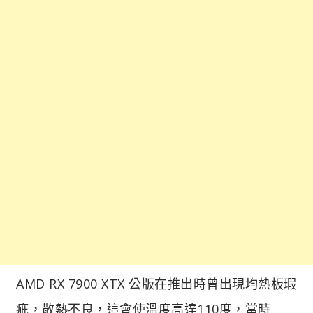
AMD RX 7900 XTX 公版在推出時曾出現均熱板瑕
疵，散熱不良，這會使溫度高達110度，當時