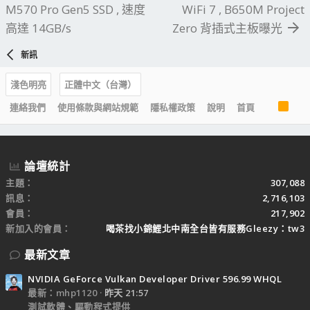
M570 Pro Gen5 SSD , 速度
WiFi 7 , B650M Project
高達 14GB/s
Zero 背插式主板曝光
新訊
淺色明亮
正體中文（台灣）
R
連絡我們
使用條款與網站規範
隱私權政策
說明
首頁
S
S
論壇統計
主題
307,088
訊息
2,716,103
會員
217,902
新加入的會員
喝茶找小錦鯉北中南全台皆有服務Gleezy：tw3
最新文章
NVIDIA GeForce Vulkan Developer Driver 596.99 WHQL
最新：mhp1120
昨天 21:57
測試軟體、驅動程式提供