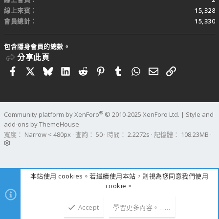
線上來賓
15,328
會員總計
15,330
包含隱身會員的總數。
分享此頁
Facebook
X
Bluesky
LinkedIn
Reddit
Pinterest
Tumblr
WhatsApp
電子郵件
連結
®
Community platform by XenForo
© 2010-2025 XenForo Ltd.
|
Style and
add-ons by ThemeHouse
寬度
查詢
50
時間
2.2272s
記憶體
108.23MB
本站使用 cookies。若繼續使用本站，則視為您同意我們使用
cookie。
Accept
學習更多內容。……
上方
下方