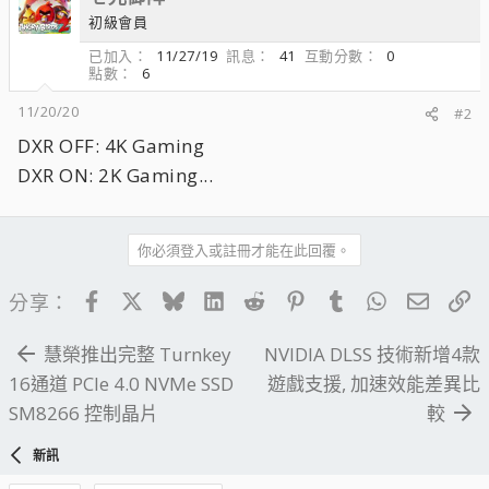
初級會員
已加入
11/27/19
訊息
41
互動分數
0
點數
6
11/20/20
#2
DXR OFF: 4K Gaming
DXR ON: 2K Gaming...
你必須登入或註冊才能在此回覆。
Facebook
X
Bluesky
LinkedIn
Reddit
Pinterest
Tumblr
WhatsApp
電子郵
連
分享：
慧榮推出完整 Turnkey
NVIDIA DLSS 技術新增4款
16通道 PCIe 4.0 NVMe SSD
遊戲支援, 加速效能差異比
SM8266 控制晶片
較
新訊