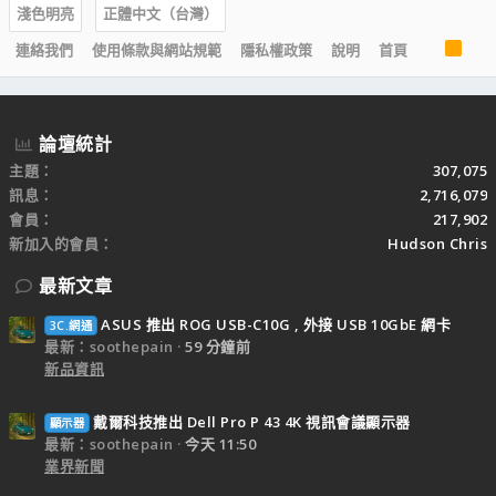
淺色明亮
正體中文（台灣）
R
連絡我們
使用條款與網站規範
隱私權政策
說明
首頁
S
S
論壇統計
主題
307,075
訊息
2,716,079
會員
217,902
新加入的會員
Hudson Chris
最新文章
ASUS 推出 ROG USB-C10G , 外接 USB 10GbE 網卡
3C.網通
最新：soothepain
59 分鐘前
新品資訊
戴爾科技推出 Dell Pro P 43 4K 視訊會議顯示器
顯示器
最新：soothepain
今天 11:50
業界新聞