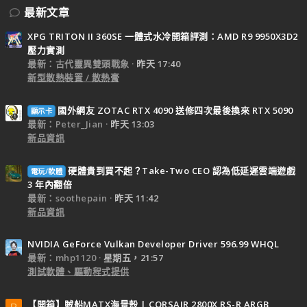
最新文章
XPG TRITON II 360SE 一體式水冷開箱評測：AMD R9 9950X3D2
壓力實測
最新：古代靈異雙頭戰象
昨天 17:40
新型散熱裝置 / 散熱膏
國外網友 ZOTAC RTX 4090 送修四次最後換來 RTX 5090
顯示卡
最新：Peter_Jian
昨天 13:03
新品資訊
硬體貴到買不起？Take-Two CEO 認為低延遲雲端遊戲
電玩/軟體
3 年內翻倍
最新：soothepain
昨天 11:42
新品資訊
NVIDIA GeForce Vulkan Developer Driver 596.99 WHQL
最新：mhp1120
星期五，21:57
測試軟體、驅動程式提供
【開箱】賊船MATX海景殼 | CORSAIR 2800X RS-R ARGB