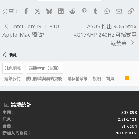
Facebook
X
Bluesky
LinkedIn
Reddit
Pinterest
Tumblr
WhatsApp
電子郵
連
分享：
Intel Core i9-10910
ASUS 推出 ROG Strix
Apple iMac 獨佔?
XG17AHP 240Hz 可攜式電
競螢幕
新訊
淺色明亮
正體中文（台灣）
R
連絡我們
使用條款與網站規範
隱私權政策
說明
首頁
S
S
論壇統計
主題
307,098
訊息
2,716,121
會員
217,904
新加入的會員
PRECISION