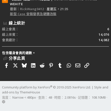
R
WEHITE
最新：RickWang0412
星期五，21:35
新型 Case 安裝發表及硬體改裝
線上統計
線上會員
6
線上來賓
14,076
會員總計
14,082
包含隱身會員的總數。
分享此頁
Facebook
X
Bluesky
LinkedIn
Reddit
Pinterest
Tumblr
WhatsApp
電子郵件
連結
®
Community platform by XenForo
© 2010-2025 XenForo Ltd.
|
Style and
add-ons by ThemeHouse
寬度
查詢
48
時間
2.0816s
記憶體
108.10MB