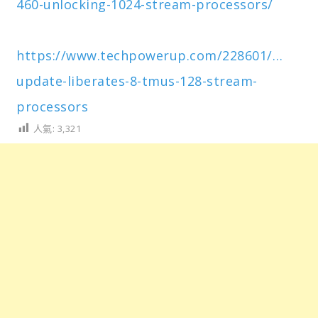
460-unlocking-1024-stream-processors/
https://www.techpowerup.com/228601/…
update-liberates-8-tmus-128-stream-
processors
人氣:
3,321