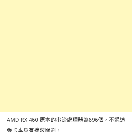
AMD RX 460 原本的串流處理器為896個，不過這
張卡本身有遮蔽閹割，