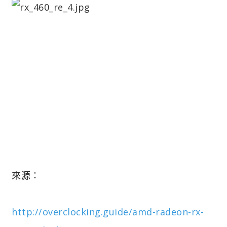
來源：
http://overclocking.guide/amd-radeon-rx-