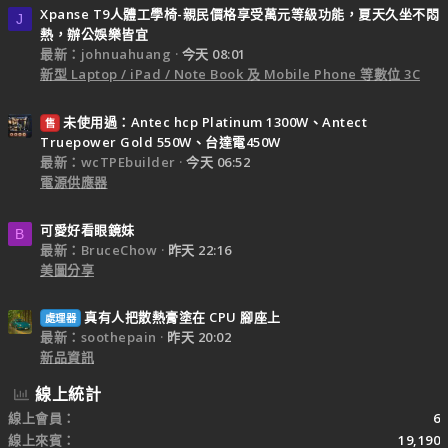
Xpanse T9人體工學椅-親民價格享受萬元等級功能，夏天久坐不悶
J
熱，辦公娛樂皆宜
最新：johnuahuang
今天 08:01
新型 Laptop / iPad / Note Book 及 Mobile Phone 等數位 3C
未使用過：Antec hcp Platinum 1300W、Antect
售
Truepower Gold 550W、台達電450W
最新：wcTPEbuilder
今天 06:52
電源供應器
可愛好看眼鏡妹
B
最新：BruceChow
昨天 22:16
美圖分享
真有人把散熱膏塗在 CPU 腳座上
處理器
最新：soothepain
昨天 20:02
新品資訊
線上統計
線上會員
6
線上來賓
19,190