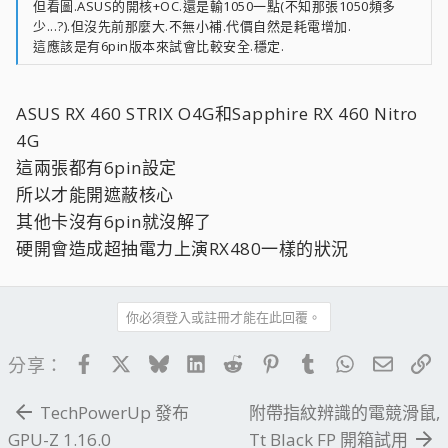
但看圖.ASUS的開核+OC.還是輸1050一點(不知那張1050頻多
少...?).但沒先前那麼大.不無小補.代價自然是耗電增加.
這應該是有6pin版本來試會比較安全.穩定.
ASUS RX 460 STRIX O4G和Sapphire RX 460 Nitro
4G
這兩張都有6pin設定
所以才能開遮蔽核心
其他卡沒有6pin就沒解了
硬開會造成超抽電力上演RX480一樣的狀況
你必須登入或註冊才能在此回覆。
Facebook
X
Bluesky
LinkedIn
Reddit
Pinterest
Tumblr
WhatsApp
電子郵
連
分享：
TechPowerUp 發布
附帶指紋辨識的電競滑鼠,
GPU-Z 1.16.0
Tt Black FP 開箱試用