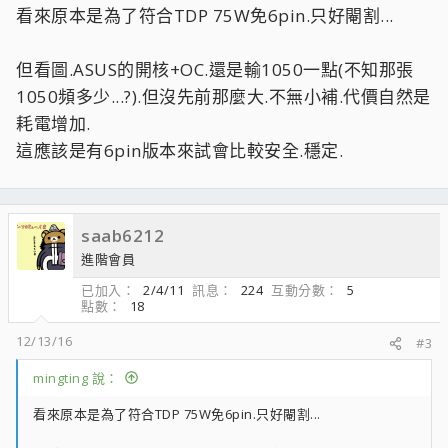
看來原本是為了符合TDP 75W免6pin.只好閹割...
但看圖.ASUS的開核+OC.還是輸1050一點(不知那張
1050頻多少...?).但沒先前那麼大.不無小補.代價自然是
耗電增加.
這應該是有6pin版本來試會比較安全.穩定.
saab6212
進階會員
已加入
2/4/11
訊息
224
互動分數
5
點數
18
12/13/16
#3
mingting 說：
看來原本是為了符合TDP 75W免6pin.只好閹割...