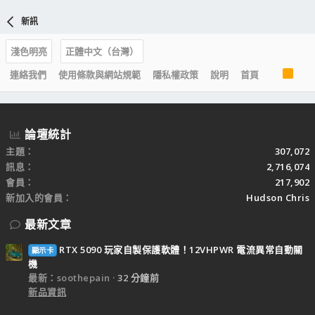
新訊
淺色明亮
正體中文（台灣）
R
連絡我們
使用條款與網站規範
隱私權政策
說明
首頁
S
S
論壇統計
主題
307,072
訊息
2,716,074
會員
217,902
新加入的會員
Hudson Chris
最新文章
RTX 5090 玩家自製保護軟體！12VHPWR 電流異常自動關
顯示卡
機
最新：soothepain
32 分鐘前
新品資訊