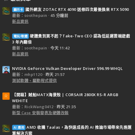
國外網友 ZOTAC RTX 4090 送修四次最後換來 RTX 5090
顯示卡
最新：soothepain
45 分鐘前
新品資訊
硬體貴到買不起？Take-Two CEO 認為低延遲雲端遊戲
電玩/軟體
3 年內翻倍
最新：soothepain
今天 11:42
新品資訊
NVIDIA GeForce Vulkan Developer Driver 596.99 WHQL
最新：mhp1120
昨天 21:57
測試軟體、驅動程式提供
【開箱】賊船MATX海景殼 | CORSAIR 2800X RS-R ARGB
R
WEHITE
最新：RickWang0412
昨天 21:35
新型 Case 安裝發表及硬體改裝
AMD 收購 Taalas，為快速成長的 AI 推論市場帶來先進運
AI 應用
算解決方案