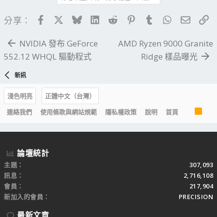
Facebook
X
Bluesky
LinkedIn
Reddit
Pinterest
Tumblr
WhatsApp
電子郵
連
分享：
NVIDIA 發布 GeForce
AMD Ryzen 9000 Granite
552.12 WHQL 驅動程式
Ridge 樣品曝光
新訊
淺色明亮
正體中文（台灣）
R
連絡我們
使用條款與網站規範
隱私權政策
說明
首頁
S
S
論壇統計
主題
307,093
訊息
2,716,108
會員
217,904
新加入的會員
PRECISION
最新文章