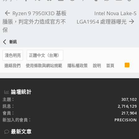
Ryzen 9 7950X3D 基板
Intel Nova Lake-S
腫脹，判定外力造成官方不
LGA1954 處理器曝光
保
新訊
淺色明亮
正體中文（台灣）
R
連絡我們
使用條款與網站規範
隱私權政策
說明
首頁
S
S
論壇統計
主題
307,102
訊息
2,716,129
會員
217,904
新加入的會員
PRECISION
最新文章