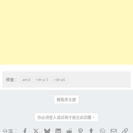
amd
rdna 5
rdna5
標籤：
觀看原主題
你必須登入或註冊才能在此回覆。
Facebook
X
Bluesky
LinkedIn
Reddit
Pinterest
Tumblr
WhatsApp
電子郵
連
分享：