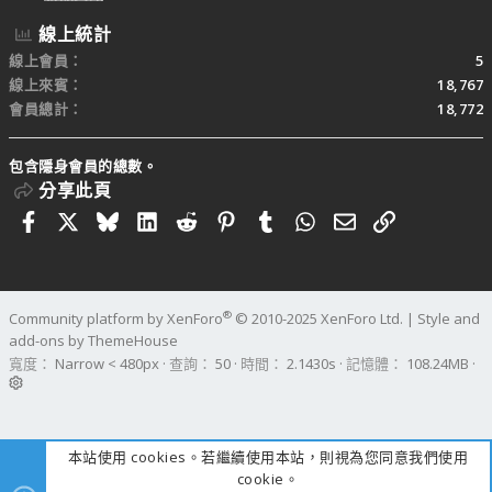
線上統計
線上會員
5
線上來賓
18,767
會員總計
18,772
包含隱身會員的總數。
分享此頁
Facebook
X
Bluesky
LinkedIn
Reddit
Pinterest
Tumblr
WhatsApp
電子郵件
連結
®
Community platform by XenForo
© 2010-2025 XenForo Ltd.
|
Style and
add-ons by ThemeHouse
寬度
查詢
50
時間
2.1430s
記憶體
108.24MB
本站使用 cookies。若繼續使用本站，則視為您同意我們使用
cookie。