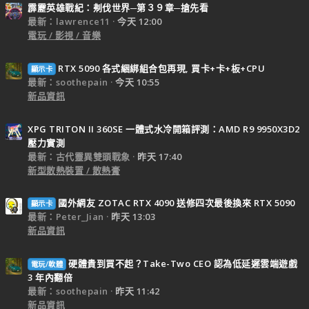
霹靂英雄戰紀：刜伐世界─第３９章─搶先看
最新：lawrence11
今天 12:00
電玩 / 影視 / 音樂
RTX 5090 各式綑綁組合包再現, 買卡+卡+板+CPU
顯示卡
最新：soothepain
今天 10:55
新品資訊
XPG TRITON II 360SE 一體式水冷開箱評測：AMD R9 9950X3D2
壓力實測
最新：古代靈異雙頭戰象
昨天 17:40
新型散熱裝置 / 散熱膏
國外網友 ZOTAC RTX 4090 送修四次最後換來 RTX 5090
顯示卡
最新：Peter_Jian
昨天 13:03
新品資訊
硬體貴到買不起？Take-Two CEO 認為低延遲雲端遊戲
電玩/軟體
3 年內翻倍
最新：soothepain
昨天 11:42
新品資訊