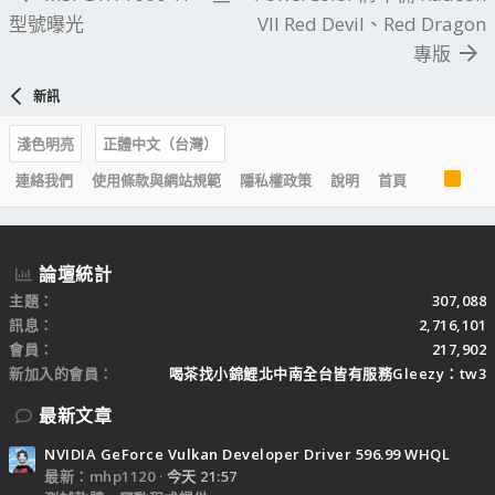
型號曝光
VII Red Devil、Red Dragon
專版
新訊
淺色明亮
正體中文（台灣）
R
連絡我們
使用條款與網站規範
隱私權政策
說明
首頁
S
S
論壇統計
主題
307,088
訊息
2,716,101
會員
217,902
新加入的會員
喝茶找小錦鯉北中南全台皆有服務Gleezy：tw3
最新文章
NVIDIA GeForce Vulkan Developer Driver 596.99 WHQL
最新：mhp1120
今天 21:57