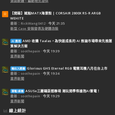
測試軟體、驅動程式提供
【開箱】賊船MATX海景殼 | CORSAIR 2800X RS-R ARGB
R
WEHITE
最新：RickWang0412
今天 21:35
新型 Case 安裝發表及硬體改裝
AMD 收購 Taalas，為快速成長的 AI 推論市場帶來先進運
AI 應用
算解決方案
最新：soothepain
今天 19:39
業界新聞
Glorious GHS Eternal RGB 電競耳機八月在台上市
輸出入週邊
最新：soothepain
今天 19:34
業界新聞
ASUSx三麗鷗耍酷聯萌 潮玩開學祭搶抱AI筆電！
筆電/桌機
最新：soothepain
今天 19:29
業界新聞
線上統計