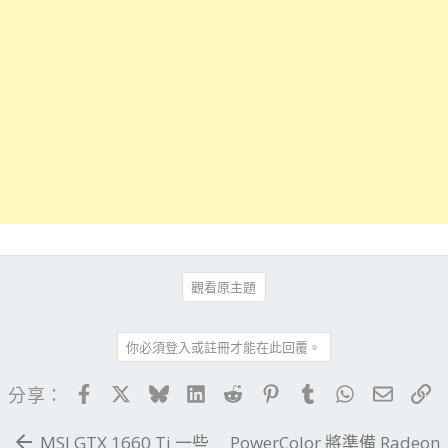
觀看原主題
你必須登入或註冊才能在此回覆。
Facebook
X
Bluesky
LinkedIn
Reddit
Pinterest
Tumblr
WhatsApp
電子郵
連
分享：
MSI GTX 1660 Ti 一些
PowerColor 將準備 Radeon