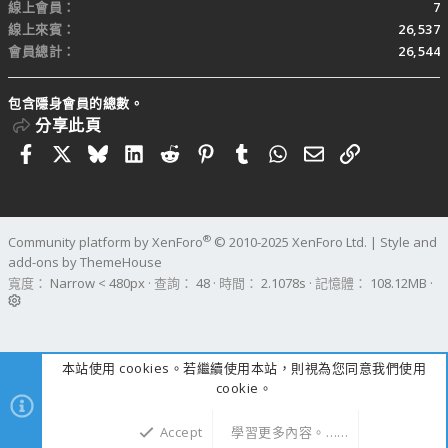
線上會員
7
線上來賓
26,537
會員總計
26,544
包含隱身會員的總數。
分享此頁
Facebook
X
Bluesky
LinkedIn
Reddit
Pinterest
Tumblr
WhatsApp
電子郵件
連結
®
Community platform by XenForo
© 2010-2025 XenForo Ltd.
|
Style and
add-ons by ThemeHouse
寬度
查詢
48
時間
2.1078s
記憶體
108.12MB
本站使用 cookies。若繼續使用本站，則視為您同意我們使用
cookie。
Accept
學習更多內容。……
上方
下方