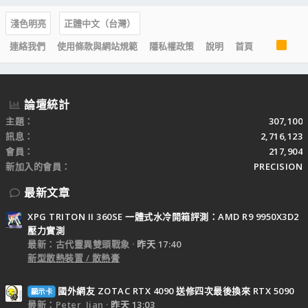
淺色明亮
正體中文（台灣）
R
連絡我們
使用條款與網站規範
隱私權政策
說明
首頁
S
S
論壇統計
主題
307,100
訊息
2,716,123
會員
217,904
新加入的會員
PRECISION
最新文章
XPG TRITON II 360SE 一體式水冷開箱評測：AMD R9 9950X3D2
壓力實測
最新：古代靈異雙頭戰象
昨天 17:40
新型散熱裝置 / 散熱膏
國外網友 ZOTAC RTX 4090 送修四次最後換來 RTX 5090
顯示卡
最新：Peter_Jian
昨天 13:03