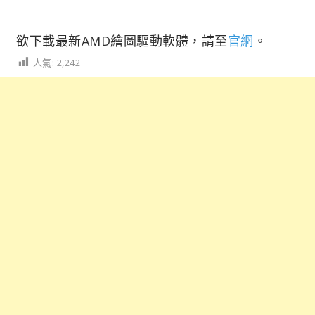
欲下載最新AMD繪圖驅動軟體，請至
官網
。
人氣:
2,242