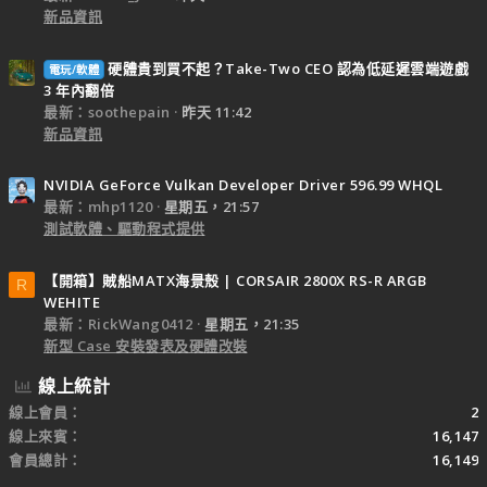
新品資訊
硬體貴到買不起？Take-Two CEO 認為低延遲雲端遊戲
電玩/軟體
3 年內翻倍
最新：soothepain
昨天 11:42
新品資訊
NVIDIA GeForce Vulkan Developer Driver 596.99 WHQL
最新：mhp1120
星期五，21:57
測試軟體、驅動程式提供
【開箱】賊船MATX海景殼 | CORSAIR 2800X RS-R ARGB
R
WEHITE
最新：RickWang0412
星期五，21:35
新型 Case 安裝發表及硬體改裝
線上統計
線上會員
2
線上來賓
16,147
會員總計
16,149