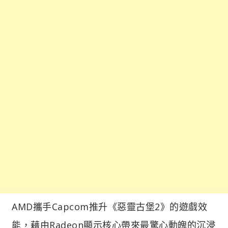
AMD攜手Capcom推升《惡靈古堡2》的遊戲效
能，藉由Radeon顯示核心帶來最驚心動魄的沉浸