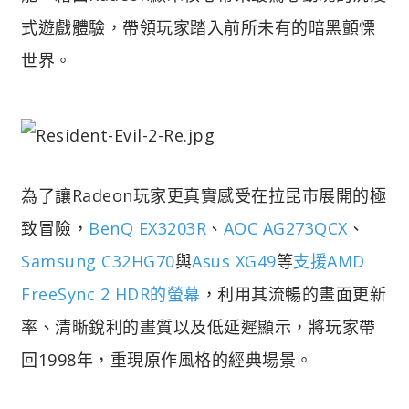
式遊戲體驗，帶領玩家踏入前所未有的暗黑顫慄
世界。
為了讓Radeon玩家更真實感受在拉昆市展開的極
致冒險，
BenQ EX3203R
、
AOC AG273QCX
、
Samsung C32HG70
與
Asus XG49
等
支援AMD
FreeSync 2 HDR的螢幕
，利用其流暢的畫面更新
率、清晰銳利的畫質以及低延遲顯示，將玩家帶
回1998年，重現原作風格的經典場景。