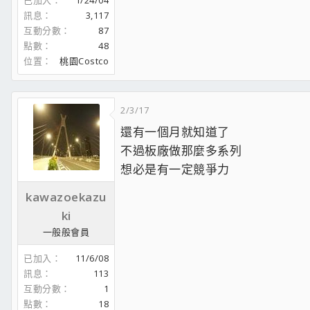
訊息
3,117
互動分數
87
點數
48
位置
桃園Costco
2/3/17
還有一個月就知道了
不過板廠做那麼多系列
想必是有一定競爭力
kawazoekazu
ki
一般般會員
已加入
11/6/08
訊息
113
互動分數
1
點數
18