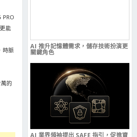
 PRO
該更能
AI 推升記憶體需求，儲存技術扮演更
版，時脈
關鍵角色
2萬的
AI 業界領袖提出 SAFE 指引，促進資