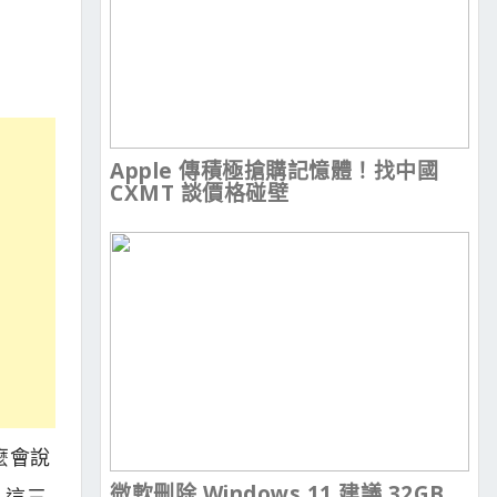
Apple 傳積極搶購記憶體！找中國
CXMT 談價格碰壁
麼會說
微軟刪除 Windows 11 建議 32GB
，這三