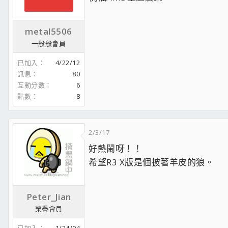
metal5506
一般般會員
已加入
4/22/12
訊息
80
互動分數
6
點數
8
2/3/17
好熱鬧呀！！
希望R3 X版是個披著羊皮的狼。
Peter_Jian
榮譽會員
已加入
1/24/04