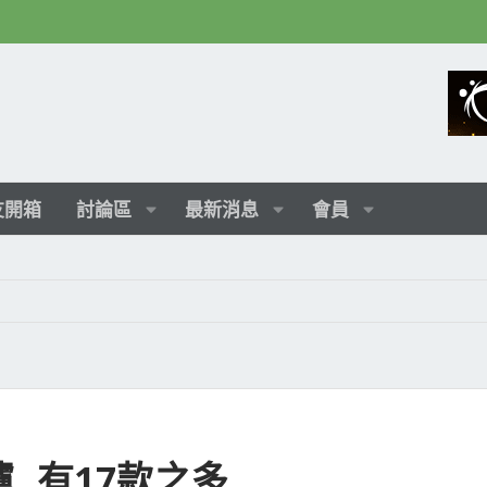
友開箱
討論區
最新消息
會員
爐, 有17款之多