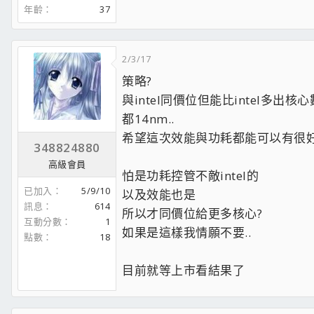
年齡
37
2/3/17
策略?
與intel同價位但能比intel多出核心
都14nm..
希望這次效能與功耗都能可以有很好
348824880
高級會員
怕是功耗控管不敵intel的
已加入
5/9/10
以及效能也是
訊息
614
所以才同價位給更多核心?
互動分數
1
如果是這樣我情願不要..
點數
18
目前就等上市看結果了