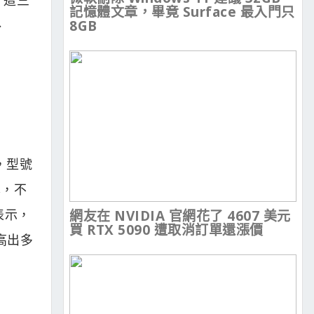
記憶體文章，畢竟 Surface 最入門只
、
8GB
0，型號
本，不
表示，
網友在 NVIDIA 官網花了 4607 美元
買 RTX 5090 遭取消訂單還漲價
會高出多