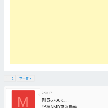
1
2
下一頁
2/3/17
M
剛買6700K.....
祝福AMD重返農藥