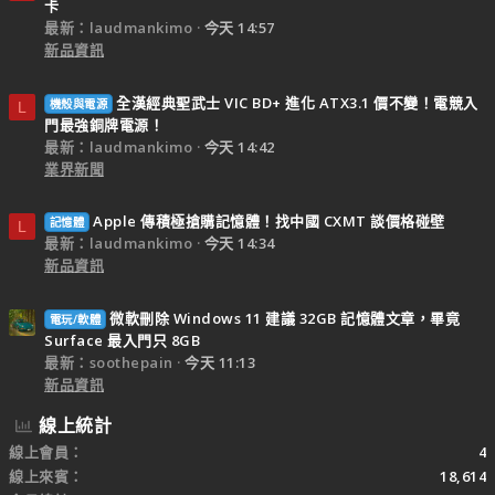
卡
最新：laudmankimo
今天 14:57
新品資訊
全漢經典聖武士 VIC BD+ 進化 ATX3.1 價不變！電競入
機殼與電源
L
門最強銅牌電源！
最新：laudmankimo
今天 14:42
業界新聞
Apple 傳積極搶購記憶體！找中國 CXMT 談價格碰壁
記憶體
L
最新：laudmankimo
今天 14:34
新品資訊
微軟刪除 Windows 11 建議 32GB 記憶體文章，畢竟
電玩/軟體
Surface 最入門只 8GB
最新：soothepain
今天 11:13
新品資訊
線上統計
線上會員
4
線上來賓
18,614