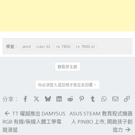
amd
navi 32
rx 7800
rx 7800 xt
標籤：
觀看原主題
你必須登入或註冊才能在此回覆。
Facebook
X
Bluesky
LinkedIn
Reddit
Pinterest
Tumblr
WhatsApp
電子郵
連
分享：
TT 曜越推出 DAMYSUS
ASUS STEAM 教育程式機器
RGB 有線/無線人體工學電
人 PINBO 上市, 開啟孩子創
競滑鼠
造力