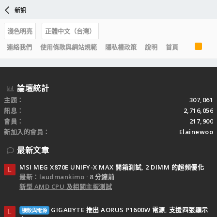
新訊
淺色明亮
正體中文（台灣）
R
連絡我們
使用條款與網站規範
隱私權政策
說明
首頁
S
S
論壇統計
主題
307,061
訊息
2,716,056
會員
217,900
新加入的會員
Elainewoo
最新文章
MSI MEG X870E UNIFY-X MAX 開箱測試, 2 DIMM 的超頻優化
L
最新：laudmankimo
8 分鐘前
新型 AMD CPU 及相關主板測試
GIGABYTE 推出 AORUS P1600W 電源, 支援四張顯示
機殼與電源
L