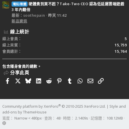
硬體貴到買不起？Take-Two CEO 認為低延遲雲端遊戲
電玩/軟體
3 年內翻倍
最新：soothepain
昨天 11:42
新品資訊
線上統計
線上會員
5
線上來賓
15,759
會員總計
15,764
包含隱身會員的總數。
分享此頁
Facebook
X
Bluesky
LinkedIn
Reddit
Pinterest
Tumblr
WhatsApp
電子郵件
連結
®
Community platform by XenForo
© 2010-2025 XenForo Ltd.
|
Style and
add-ons by ThemeHouse
寬度
查詢
48
時間
2.1409s
記憶體
108.12MB