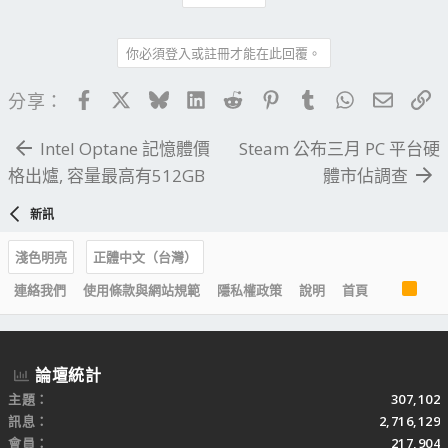
你必須登入或註冊才能在此回覆。
Facebook
X
Bluesky
LinkedIn
Reddit
Pinterest
Tumblr
WhatsApp
電子郵
連
分享：
Intel Optane 記憶體價
Steam 公布三月 PC 平台硬
格出爐, 容量最高有512GB
體市佔調查
新訊
淺色明亮
正體中文（台灣）
R
連絡我們
使用條款與網站規範
隱私權政策
說明
首頁
S
S
論壇統計
主題
307,102
訊息
2,716,129
會員
217,904