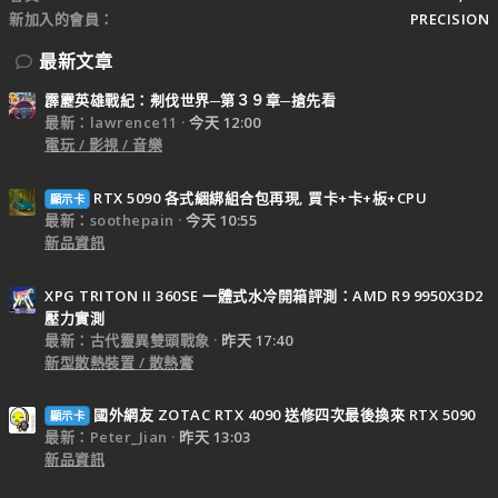
新加入的會員
PRECISION
最新文章
霹靂英雄戰紀：刜伐世界─第３９章─搶先看
最新：lawrence11
今天 12:00
電玩 / 影視 / 音樂
RTX 5090 各式綑綁組合包再現, 買卡+卡+板+CPU
顯示卡
最新：soothepain
今天 10:55
新品資訊
XPG TRITON II 360SE 一體式水冷開箱評測：AMD R9 9950X3D2
壓力實測
最新：古代靈異雙頭戰象
昨天 17:40
新型散熱裝置 / 散熱膏
國外網友 ZOTAC RTX 4090 送修四次最後換來 RTX 5090
顯示卡
最新：Peter_Jian
昨天 13:03
新品資訊