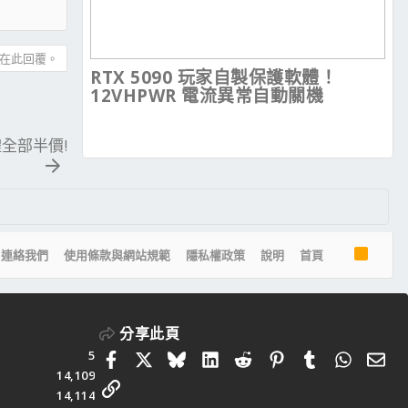
在此回覆。
RTX 5090 玩家自製保護軟體！
12VHPWR 電流異常自動關機
體全部半價!
R
連絡我們
使用條款與網站規範
隱私權政策
說明
首頁
S
S
分享此頁
5
Facebook
X
Bluesky
LinkedIn
Reddit
Pinterest
Tumblr
Whats
電
14,109
連結
14,114