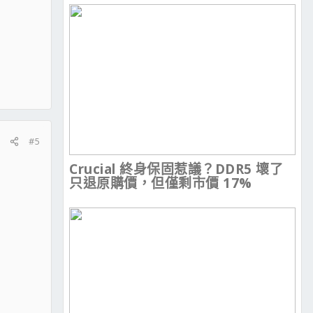
#5
Crucial 終身保固惹議？DDR5 壞了
只退原購價，但僅剩市價 17%