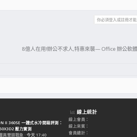
你必須登入或註冊才能
件
結
8億人在用!辦公不求人,特惠來襲— Office 辦公軟
線上統計
線上會員
TON II 360SE 一體式水冷開箱評測：
線上來賓
950X3D2 壓力實測
會員總計
靈異雙頭戰象
今天 17:40