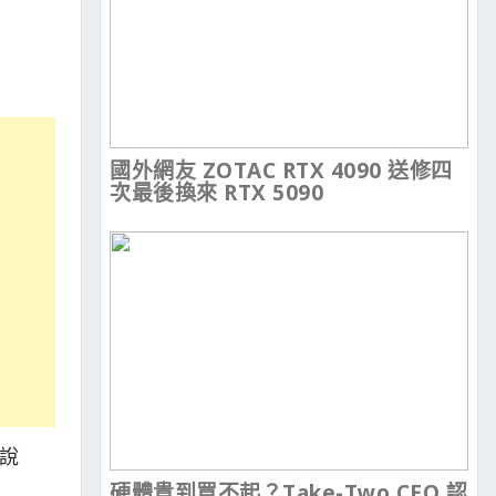
國外網友 ZOTAC RTX 4090 送修四
次最後換來 RTX 5090
然說
硬體貴到買不起？Take-Two CEO 認