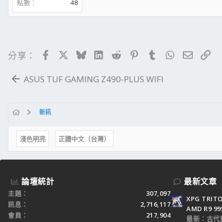
點數
48
Facebook
X
Bluesky
LinkedIn
Reddit
Pinterest
Tumblr
WhatsApp
電子郵
連
分享：
ASUS TUF GAMING Z490-PLUS WIFI
新訊
淺色明亮
正體中文（台灣）
論壇統計
最新文章
主題
307,097
XPG TRI
訊息
2,716,117
AMD R9 9
會員
217,904
最新：古代