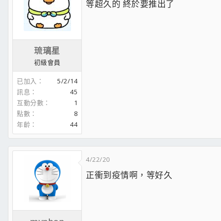
等超久的 終於要推出了
琉璃星
初級會員
已加入
5/2/14
訊息
45
互動分數
1
點數
8
年齡
44
4/22/20
正衝到疫情啊，等好久